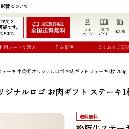
の影響について
のご注文で
最短翌日発送
可能です。
マイ
ご利用
全国送料無料
法人様
ページ
ガイド
なります。
利用シーンで選ぶ
作品事例
よくあるご質
テーキ 牛兵衛 オリジナルロゴ お肉ギフト ステーキ1枚 200g
ジナルロゴ お肉ギフト ステーキ1枚 
送料無料
松阪牛ステーキ