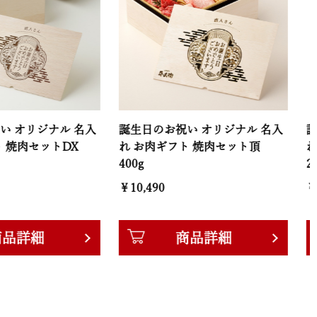
ナル 名入
誕生日のお祝い オリジナル 名入
誕生日のお祝
トDX
れ お肉ギフト 焼肉セット頂
れ お肉ギフ
400g
240g
￥10,490
￥6,280
商品詳細