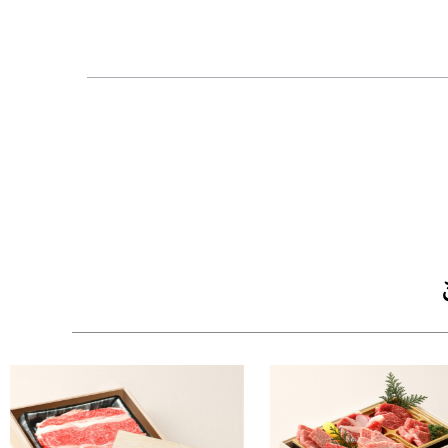
【松阪牛の旨みを引き立てる調味料もセット】
・お肉の味をより一層引き立てるために、さっぱ
旨みをそのままお楽しみいただけます。シンプル
【安心・信頼の品質規格証明付き】
・松阪牛は一頭一頭に個体識別番号が付与され、
すので、安心してお召し上がりいただけます。
【高級感あふれる木箱包装でお届け】
・牛兵衛オリジナルの重厚な木箱に、上質な風呂
いたします。贈る方の気持ちがしっかり伝わる、
【木箱サイズ】幅30.3cm × 奥行22.2cm × 高さ8.