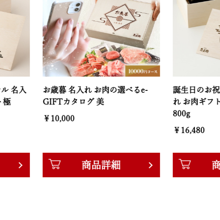
お歳暮 名入れ お肉の選べるe-
誕生日のお祝い オリジ
GIFTカタログ 美
れ お肉ギフト 焼肉セッ
800g
￥10,000
￥16,480
商品詳細
商品詳細