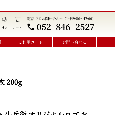
検索
カート
問
ご利用ガイド
お問い合わせ
データ作成・オプション利用方法
見積書･請求書･納品書･領収書
オーダーメイドお問い合わせ
200g
 牛兵衛 オリジナルロゴ お