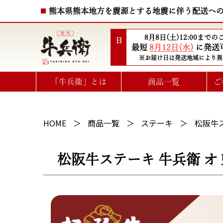
熊本県熊本地方を震源とする地震に伴う配送へ
8月8日(土)12:00まで
配送日
最短
8月12日(水)
に発送
※お届け日は発送地域により異
「牛兵衛」とは
商品一覧
ご
ハート型ひと口ステーキ
選べるお肉のe-GIFTカタログ
HOME
商品一覧
ステーキ
松阪牛ス
松阪牛ステーキ 牛兵衛 オリ