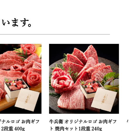
います。
 お肉ギフ
牛兵衛 オリジナルロゴ お肉ギフ
牛兵衛 オリ
g
ト 焼肉セット1段重 240g
ト 肩ロース