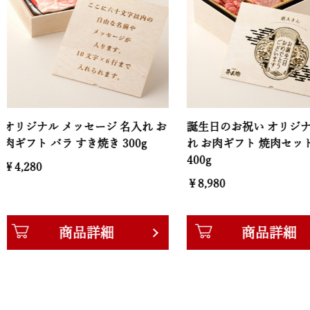
ル メッセージ 名入れ お
誕生日のお祝い オリジナル 名入
バラ すき焼き 300g
れ お肉ギフト 焼肉セット極
400g
￥8,980
商品詳細
商品詳細