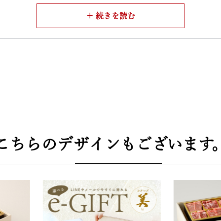
りとしたおろしソースと、店主こだわりのアンデス岩塩をご用
ながら素材の魅力を最大限に引き出すセットです。
厳しい基準をクリアした証として品質規格証明番号を発行。ご
敷で丁寧に包み込んだ梱包スタイル。ご贈答用としても、ご自
こちらのデザインもございます
格式あるギフトに最適です。
3cm