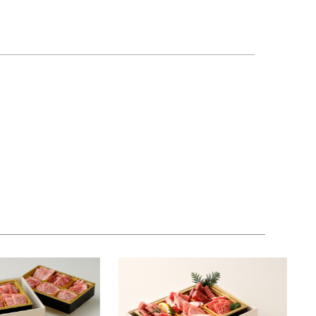
意。さらに削り金付きで、削りたての岩塩の香りと
購入いただいた全てのセットに同封してお届けしま
宅用の特別な一品としても、高級感と特別感を演出
。