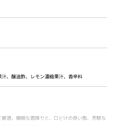
果汁、醸造酢、レモン濃縮果汁、香辛料
て厳選。繊細な霜降りと、口どけの良い脂、芳醇な
っぱいに広がります。