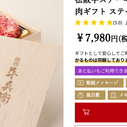
肉ギフト ステー
(5.0)
￥7,980
円(
ギフトとして安心してご
かるものは同梱しており
あと払いもご利用でき
動画メッセージ
風呂敷
メ