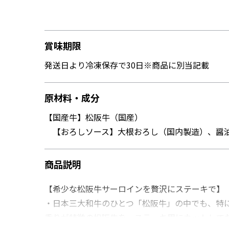
賞味期限
発送日より冷凍保存で30日※商品に別当記載
原材料・成分
【国産牛】松阪牛（国産）
【おろしソース】大根おろし（国内製造）、醤油
商品説明
【希少な松阪牛サーロインを贅沢にステーキで】
・日本三大和牛のひとつ「松阪牛」の中でも、特
香りが特徴の松阪牛を、ステーキ用にカットして