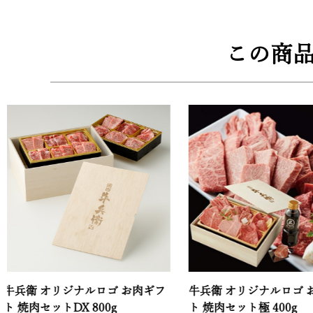
この商
オリジナルロゴ お肉ギフ
牛兵衛 オリジナルロゴ お肉ギフ
ットDX 800g
ト 焼肉セット極 400g