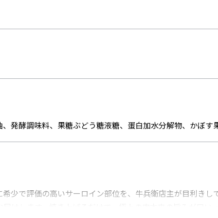
、発酵調味料、果糖ぶどう糖液糖、蛋白加水分解物、かぼす
に希少で評価の高いサーロイン部位を、牛兵衛店主が目利きし
お届けします。焼き上げるだけで、極上の肉本来の旨みが口い