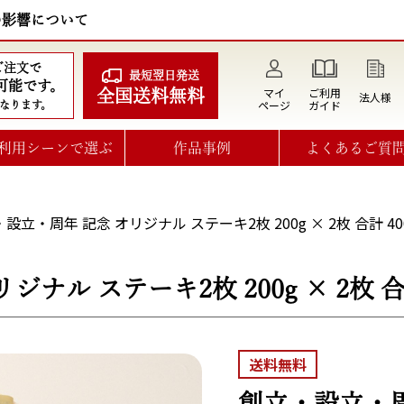
の影響について
のご注文で
最短翌日発送
可能です。
マイ
ご利用
全国送料無料
法人様
ページ
ガイド
なります。
利用シーンで選ぶ
作品事例
よくあるご質
設立・周年 記念 オリジナル ステーキ2枚 200g × 2枚 合計 40
ナル ステーキ2枚 200g × 2枚 合計
送料無料
創立・設立・周