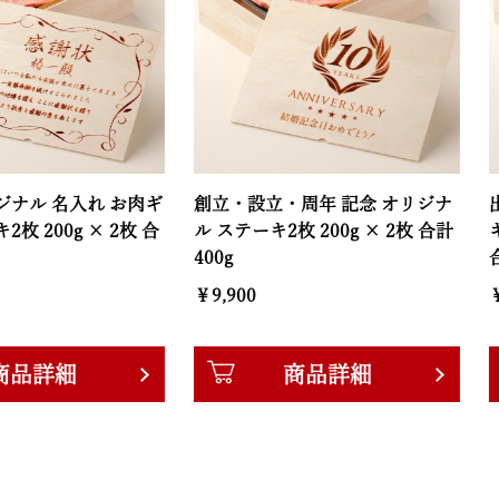
入れ お肉ギ
創立・設立・周年 記念 オリジナ
出産祝い 
g × 2枚 合
ル ステーキ2枚 200g × 2枚 合計
ギフト ステ
400g
合計 400g
￥9,900
￥9,900
細
商品詳細