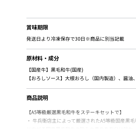
賞味期限
発送日より冷凍保存で30日※商品に別当記載
原材料・成分
【国産牛】黒毛和牛(国産)
【おろしソース】大根おろし（国内製造）、醤油
商品説明
【A5等級厳選黒毛和牛をステーキセットで】
・ 牛兵衛店主によって厳選されたA5等級国産黒
に広がる国産黒毛和牛の旨みや香りを存分に味わ