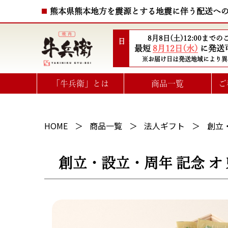
熊本県熊本地方を震源とする地震に伴う配送へ
8月8日(土)12:00まで
配送日
最短
8月12日(水)
に発送
※お届け日は発送地域により異
「牛兵衛」とは
商品一覧
ご
ハート型ひと口ステーキ
選べるお肉のe-GIFTカタログ
HOME
商品一覧
法人ギフト
創立・
創立・設立・周年 記念 オリジ