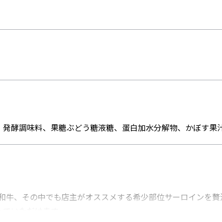
、発酵調味料、果糖ぶどう糖液糖、蛋白加水分解物、かぼす果
毛和牛、その中でも店主がオススメする希少部位サーロインを
っていただけます。