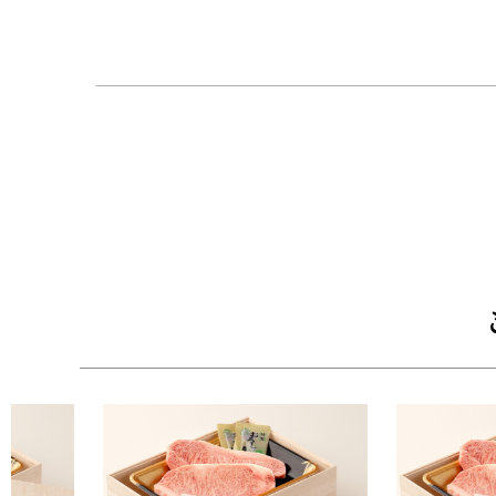
【牛兵衛厳選の調味料】
・付属には、牛兵衛オススメのさっぱりおろしソ
味豊かな岩塩でも、好評のおろしソースでも美味
【安心、安全の品質規格証明番号】
・厳格な基準をクリアした牛のみに与えられる品
【高級感溢れる木箱にて梱包】
・高級感溢れる牛兵衛オリジナルの木箱に風呂敷
ります。
■配送：クール冷凍便
■セット内容：黒毛和牛ステーキ2枚、おろしソ
【木箱サイズ】幅30.3cm × 奥行22.2cm × 高さ8.