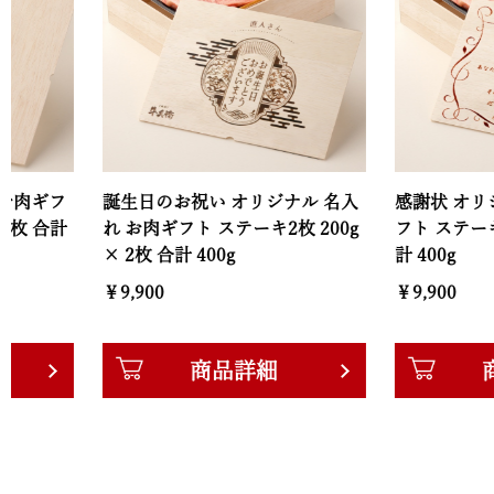
誕生日のお祝い オリジナル 名入
感謝状 オリジナル 名
れ お肉ギフト ステーキ2枚 200g
フト ステーキ2枚 200
× 2枚 合計 400g
計 400g
￥9,900
￥9,900
商品詳細
商品詳