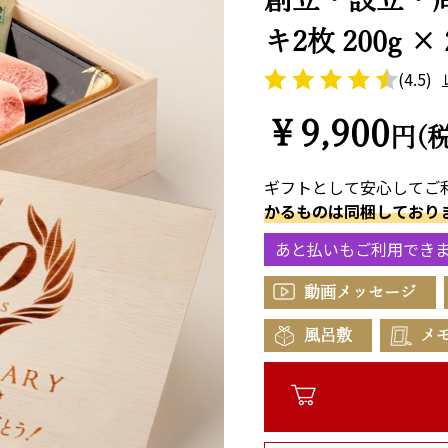
キ2枚 200g ×
(4.5)
￥9,900
円(
ギフトとして安心してご
かるものは同梱しており
あと払いもご利用でき
動画メッセージ
風呂敷
メ