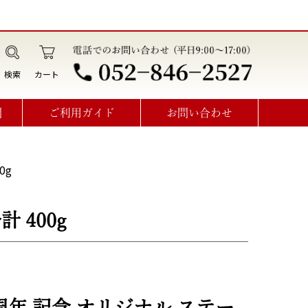
検索
カート
問
ご利用ガイド
お問い合わせ
データ作成・オプション利用方法
見積書･請求書･納品書･領収書
オーダーメイドお問い合わせ
0g
 400g
年 記念 オリジナル ステー