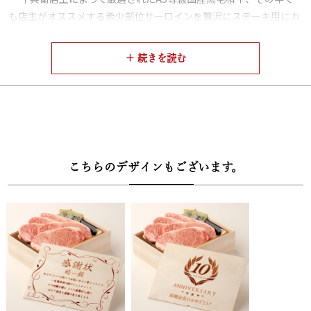
も店主がオススメする希少部位サーロインを贅沢にステーキ用にカ
ットしてご用意。口いっぱいに広がる国産黒毛和牛の旨みや香りを
存分に味わっていただけます。
【牛兵衛厳選の調味料】
・付属には、牛兵衛オススメのさっぱりおろしソースや、肉に合う
店主お薦めのアンデス岩塩をご用意しました。削り金もセットにな
っているので、削りたての風味豊かな岩塩でも、好評のおろしソー
スでも美味しく黒毛和牛をお召し上がりいただけます。
こちらのデザインもございます。
【安心、安全の品質規格証明番号】
・厳格な基準をクリアした牛のみに与えられる品質規格証明番号を
各セットご用意しております。
【高級感溢れる木箱にて梱包】
・高級感溢れる牛兵衛オリジナルの木箱に風呂敷が巻かれて梱包さ
れています。大切な人への贈り物にも、自分へのご褒美にもきっと
喜んでもらえる様になっております。