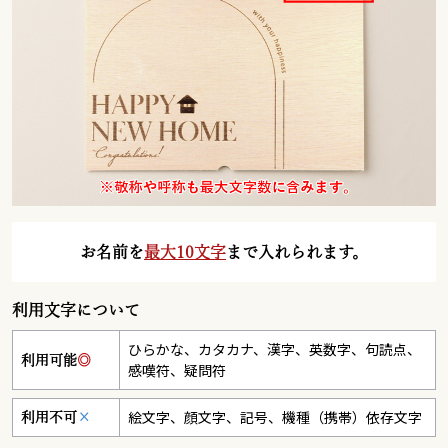
お名前を
最大10文字
まで入れられます。
利用文字について
ひらかな、カタカナ、漢字、英数字、句読点、
利用可能
◎
感嘆符、疑問符
絵文字、顔文字、記号、機種（携帯）依存文字
利用不可
×