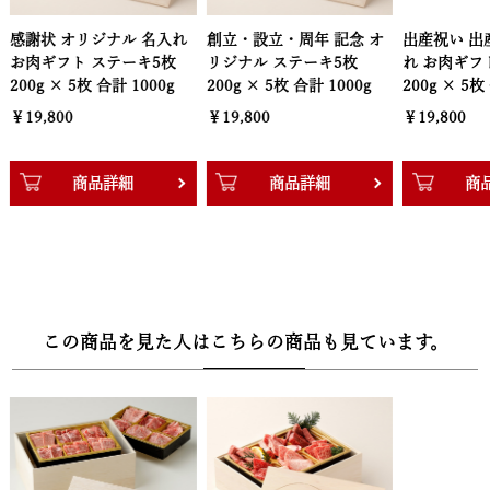
感謝状 オリジナル 名入れ
創立・設立・周年 記念 オ
出産祝い 出
■配送：クール冷凍便
お肉ギフト ステーキ5枚
リジナル ステーキ5枚
れ お肉ギフ
■セット内容：黒毛和牛ステーキ5枚、おろしソース、岩塩、岩塩
200g × 5枚 合計 1000g
200g × 5枚 合計 1000g
200g × 5枚
おろし金
￥19,800
￥19,800
￥19,800
【木箱サイズ】幅30.3cm × 奥行22.2cm × 高さ13.3cm
商品詳細
商品詳細
商
この商品を見た人はこちらの商品も見ています。