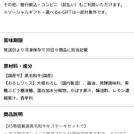
その他、銀行振込・コンビニ（前払い）もご利用いただけます。
※ソーシャルギフト・選べるe-GIFTは一部対象外です。
賞味期限
発送日より冷凍保存で30日※商品に別当記載
原材料・成分
【国産牛】黒毛和牛(国産)
【おろしソース】大根おろし（国内製造）、醤油、発酵調味料、果
糖ぶどう糖液糖、蛋白加水分解物、かぼす果汁、醸造酢、レモン濃
縮果汁、香辛料
商品説明
【A5等級厳選黒毛和牛をステーキセットで】
・ 牛兵衛店主によって厳選されたA5等級国産黒毛和牛、その中で