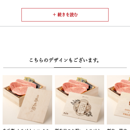
ットしてご用意。口いっぱいに広がる国産黒毛和牛の旨みや香りを
存分に味わっていただけます。
【牛兵衛厳選の調味料】
・付属には、牛兵衛オススメのさっぱりおろしソースや、肉に合う
店主お薦めのアンデス岩塩をご用意しました。削り金もセットにな
っているので、削りたての風味豊かな岩塩でも、好評のおろしソー
スでも美味しく黒毛和牛をお召し上がりいただけます。【安心、安
こちらのデザインもございます。
全の品質規格証明番号】厳格な基準をクリアした牛のみに与えられ
る品質規格証明番号を各セットご用意しております。
【安心、安全の品質規格証明番号】
・厳格な基準をクリアした牛のみに与えられる品質規格証明番号を
各セットご用意しております。
【高級感溢れる木箱にて梱包】
・高級感溢れる牛兵衛オリジナルの木箱に風呂敷が巻かれて梱包さ
れています。大切な人への贈り物にも、自分へのご褒美にもきっと