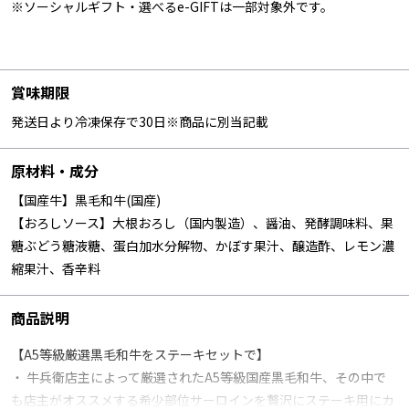
※ソーシャルギフト・選べるe-GIFTは一部対象外です。
賞味期限
発送日より冷凍保存で30日※商品に別当記載
原材料・成分
【国産牛】黒毛和牛(国産)
【おろしソース】大根おろし（国内製造）、醤油、発酵調味料、果
糖ぶどう糖液糖、蛋白加水分解物、かぼす果汁、醸造酢、レモン濃
縮果汁、香辛料
商品説明
【A5等級厳選黒毛和牛をステーキセットで】
・ 牛兵衛店主によって厳選されたA5等級国産黒毛和牛、その中で
も店主がオススメする希少部位サーロインを贅沢にステーキ用にカ