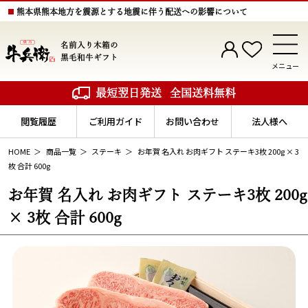
熊本県熊本地方を震源とする地震に伴う配送への影響について
名前入り木箱の
黒毛和牛ギフト
メニュー
最短翌日発送
全国送料無料
閲覧履歴
ご利用ガイド
お問い合わせ
法人様へ
HOME
商品一覧
ステーキ
お年賀 名入れ お肉ギフト ステーキ3枚 200g × 3
枚 合計 600g
お年賀 名入れ お肉ギフト ステーキ3枚 200g
× 3枚 合計 600g