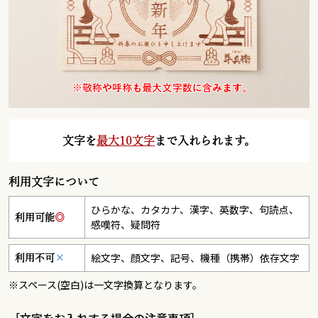
文字を
最大10文字
まで入れられます。
利用文字について
ひらかな、カタカナ、漢字、英数字、句読点、
利用可能
◎
感嘆符、疑問符
絵文字、顔文字、記号、機種（携帯）依存文字
利用不可
×
※スペース(空白)は一文字換算となります。