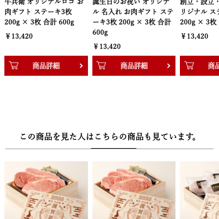
ジナルロゴ お
誕生日のお祝い オリジナ
創立・設立・周年 記念 オ
喜んでもらえる様になっております。
テーキ3枚
ル 名入れ お肉ギフト ステ
リジナル ステーキ3枚
 合計 600g
ーキ3枚 200g × 3枚 合計
200g × 3枚 合計 600g
■配送：クール冷凍便
600g
￥13,420
■セット内容：黒毛和牛ステーキ3枚、おろしソース、岩塩、岩塩
￥13,420
おろし金
品詳細
商品詳細
商品詳細
【木箱サイズ】幅30.3cm × 奥行22.2cm × 高さ8.3cm
この商品を見た人はこちらの商品も見ています。