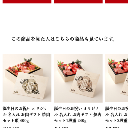
グ（160g×3個）、黒毛和牛小間切れ（500g）
・10000円【美】
黒毛和牛国産牛2段重焼肉（400g）＆黒毛和牛ハンバーグ
（160g×2個）、黒毛和牛肩ロースすき焼き（400g）、黒毛和牛バ
この商品を見た人はこちらの商品も見ています。
ラすき焼き（600g）、黒毛和牛ハンバーグ（160g×6個）、黒毛和
牛サーロインステーキ（200g×2枚）
・20000円【萬】
黒毛和牛焼肉セット頂（400g）＆黒毛和牛ハンバーグ（160g×4
個）、黒毛和牛肩ロースすき焼き肉（800g）、黒毛和牛サーロイン
ステーキ（200g×4枚）、黒毛和牛ヒレステーキ（140g×4枚）、
黒毛和牛バラすき焼き肉1,200g
■配送：カタログギフト常温 お品物冷凍
リジナ
誕生日のお祝い オリジナ
誕生日のお祝い オリジナ
誕生
■セット内容：カタログリーフレット
ト 焼肉
ル 名入れ お肉ギフト 焼肉
ル 名入れ お肉ギフト 焼肉
ル 
セット1段重 240g
セット2段重 400g
セット
【木箱サイズ】幅22.5cm × 奥行12.3cm × 高さ1.8cm