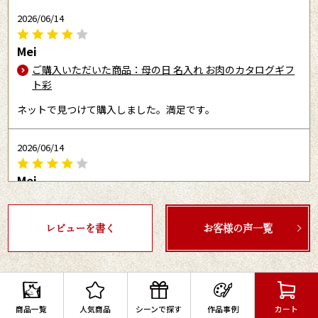
2026/06/14
Mei
ご購入いただいた商品：母の日 名入れ お肉のカタログギフ
ト彩
ネットで見つけて購入しました。満足です。
2026/06/14
Mei
ご購入いただいた商品：母の日 名入れ お肉のカタログギフ
ト彩
レビューを書く
お客様の声一覧
ネットで検索して購入しました。満足です。
2026/04/27
なのか
商品一覧
人気商品
シーンで探す
作品事例
カート