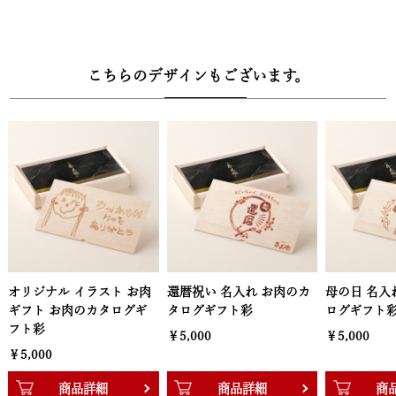
く、オンラインで商品のご選択がいただけます。葉書の紛失や投函
の手間などの煩わしさがございません。お届け先様は欲しい商品を
リーフレット内専用QRコードをスマホで読み込んで簡単申し込み。
こちらのデザインもございます。
QRコード読み取り後、2週間～1ヶ月程度でお品物が到着します。
【有効期限】
カタログギフトの有効期限は3ヶ月で申込忘れ防止のために余裕を
もった期日設定。もちろん金額の分かるものは一切同梱しませんの
で、ご安心ください。欲しい商品が決まったら、オンラインで簡単
申し込み。カタログギフトなので、お相手の方のご都合を気にせず
お贈りいただけます。
【選べるお肉】
ト お肉
還暦祝い 名入れ お肉のカ
母の日 名入れ お肉のカタ
父の
各コース、下記から１点お選びいただけます
ログギ
タログギフト彩
ログギフト彩
ログ
￥5,000
￥5,000
￥5,
・5000円【彩】
黒毛和牛肩ロースすき焼き（200g）、黒毛和牛バラすき焼き
商品詳細
商品詳細
（300g）、黒毛和牛国産牛1段重焼肉（240g）、黒毛和牛ハンバー