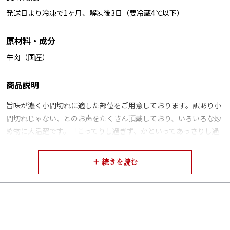
発送日より冷凍で1ヶ月、解凍後3日（要冷蔵4℃以下）
原材料・成分
牛肉（国産）
商品説明
旨味が濃く小間切れに適した部位をご用意しております。訳あり小
間切れじゃない、とのお声をたくさん頂戴しており、いろいろな炒
め物に大活躍です。「こってりし過ぎず、かといってあっさりし過
ぎてない程よいお肉が食べたい。」そんなお客様にお勧めです。
■配送：クール冷凍便
■セット内容：小間切れ500g
【木箱サイズ】幅30.3cm × 奥行22.2cm × 高さ8.3cm