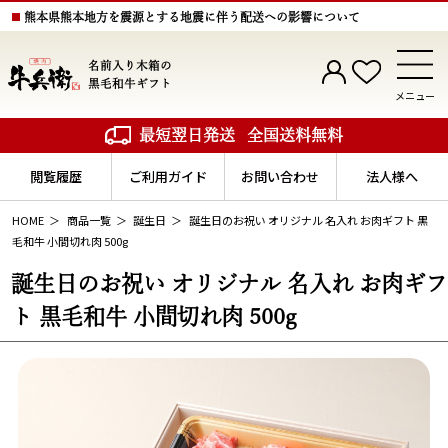
熊本県熊本地方を震源とする地震に伴う配送への影響について
名前入り木箱の
黒毛和牛ギフト
メニュー
最短翌日発送
全国送料無料
閲覧履歴
ご利用ガイド
お問い合わせ
法人様へ
HOME
商品一覧
誕生日
誕生日のお祝い オリジナル 名入れ お肉ギフト 黒
毛和牛 小間切れ肉 500g
誕生日のお祝い オリジナル 名入れ お肉ギフ
ト 黒毛和牛 小間切れ肉 500g