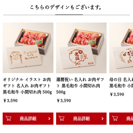
こちらのデザインもございます。
還暦祝い 名入れ お肉ギフ
母の日 名入れ お肉ギフト
父の日 洋風
ト 黒毛和牛 小間切れ肉
黒毛和牛 小間切れ肉 500g
フト 黒毛和
500g
500g
￥3,590
￥3,590
￥3,590
商品詳細
商品詳細
商