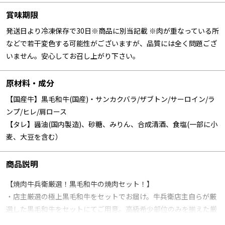
賞味期限
発送日より冷凍保存で30日※商品に別当記載 ※肉が重なっている所
などで若干変色する可能性がございますが、品質には全く問題ござ
いません。安心してお召し上がり下さい。
原材料・成分
【国産牛】黒毛和牛(国産)・サンカクバラ/ザブトン/サーロイン/ラ
ンプ/ヒレ/肩ロース
【タレ】醤油(国内製造)、砂糖、みりん、合成清酒、食塩(一部に小
麦、大豆を含む）
商品説明
【焼肉牛兵衛厳選！黒毛和牛の焼肉セット！】
・店主厳選の極上黒毛和牛をセットでお届け。牛兵衛店主自らが厳
選した黒毛和牛をセットにてご用意。高級希少部位のみを揃えた厳
選された６種の黒毛和牛をご用意しております。お店の味をギフ