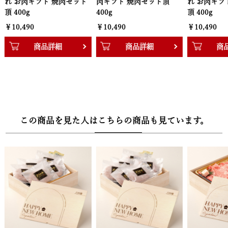
肉ギフト 焼肉セット頂
れ お肉ギフト 焼肉セット
焼肉セット頂 
400g
頂 400g
￥10,490
【高級感溢れる木箱にて梱包、ギフトでのご利用に非常にご好評い
￥10,490
￥10,490
ただいております！】
商品詳細
商品詳細
商
・高級感溢れる牛兵衛オリジナルの木箱に風呂敷が巻かれて梱包さ
れています。大切な人への贈り物にも、自分へのご褒美にもきっと
喜んでもらえる様になっております。のしをご希望のお客様には化
粧箱にのしを巻いてお送りいたします。ギフト設定からのしをご選
択下さい。
この商品を見た人はこちらの商品も見ています。
■配送：クール冷凍便
■セット内容：黒毛和牛(国産)400g/万能旨ダレ/岩塩/岩塩おろし金
【木箱サイズ】幅27.3cm × 奥行20.3cm × 高さ7.8cm