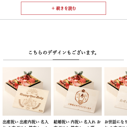
ト、ご自宅にてご賞味いただけます。
【牛兵衛オリジナルの万能旨ダレ】
・セットの付属のタレは、牛兵衛のお店でも使用され大変好評な万
能旨ダレをご用意しております。開業から継ぎ足し継ぎ足し受け継
がれてきた秘伝のタレで厳選黒毛和牛をお楽しみいただけるので、
お店での飲食と変わりないクオリティで焼肉が楽しめる様になって
こちらのデザインもございます。
おります。
【店主厳選アンデス岩塩】
・岩塩は店主が厳選した問屋から仕入れたアンデス岩塩をご用意。
店では味わえない、このセットの為に用意した岩塩と黒毛和牛のハ
ーモニーを是非ご自宅でお楽しみください。
【安心安全の品質規格証明番号】
・厳格な基準をクリアした牛のみに与えられるブランド牛の称号。
その品質規格証明番号を全てのセットにお入れしておりますので、
結婚祝い 内祝い 名入れ お
お世話になりました 名入
お歳暮 名入
安心してお買い求めいただけます。