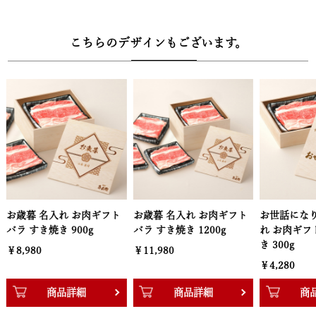
【ギフトにもご自宅用にも最適。専用レシピで簡単調理】
ご自宅に届いたら、同封のレシピ説明書や専用の調理動画に沿って
こちらのデザインもございます。
食材を入れるだけ。手間なく本格的なすき焼きをお楽しみいただけ
ます。
【木箱サイズ】幅30.3cm × 奥行22.2cm × 高さ13.3cm
お歳暮 名入れ お肉ギフト
お世話になりました 名入
お世話になり
バラ すき焼き 1200g
れ お肉ギフト バラ すき焼
れ お肉ギフ
き 300g
き 600g
￥11,980
￥4,280
￥6,280
商品詳細
商品詳細
商