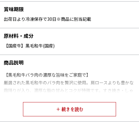
賞味期限
出荷日より冷凍保存で30日※商品に別当記載
原材料・成分
【国産牛】黒毛和牛(国産)
商品説明
【黒毛和牛バラ肉の濃厚な旨味をご家庭で】
厳選された黒毛和牛のバラ肉を贅沢に使用。肩ロースよりも豊かな
霜降りが入り、濃厚な脂の甘みとコクが特徴です。すき焼き・しゃ
ぶしゃぶ・焼きしゃぶなど、どの調理方法でも、バラ肉ならではの
深い味わいを引き出します。
火を通すととろけるような食感と、口いっぱいに広がる芳醇な旨味
は、バラ肉ならではの贅沢な美味しさ。牛兵衛店主が長年の経験で
厳選した黒毛和牛バラ肉の、リッチな味わいをご堪能ください。