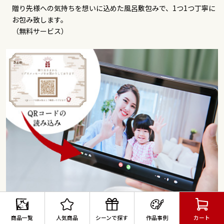
贈り先様への気持ちを想いに込めた風呂敷包みで、1つ1つ丁寧に
お包み致します。
（無料サービス）
動画メッセージ
商品一覧
人気商品
シーンで探す
作品事例
カート