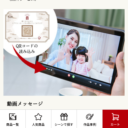
動画メッセージ
期間限定無料！
動画で想いを届けるメッセージサービス！
商品一覧
人気商品
シーンで探す
作品事例
カート
撮影した動画メッセージを指定のアップロード先にアップするだ