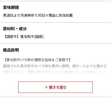
賞味期限
発送日より冷凍保存で30日※商品に別当記載
原材料・成分
【国産牛】黒毛和牛(国産)
商品説明
【黒毛和牛バラ肉の濃厚な旨味をご家庭で】
厳選された黒毛和牛のバラ肉を贅沢に使用。肩ロースよりも豊かな
霜降りが入り、濃厚な脂の甘みとコクが特徴です。すき焼き・しゃ
ぶしゃぶ・焼きしゃぶなど、どの調理方法でも、バラ肉ならではの
深い味わいを引き出します。
火を通すととろけるような食感と、口いっぱいに広がる芳醇な旨味
は、バラ肉ならではの贅沢な美味しさ。牛兵衛店主が長年の経験で
厳選した黒毛和牛バラ肉の、リッチな味わいをご堪能ください。