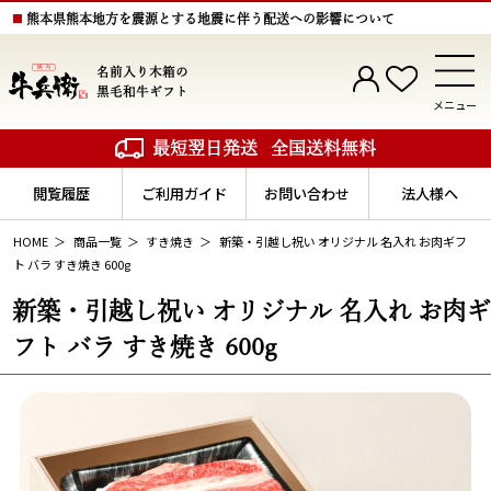
熊本県熊本地方を震源とする地震に伴う配送への影響について
名前入り木箱の
黒毛和牛ギフト
メニュー
最短翌日発送
全国送料無料
閲覧履歴
ご利用ガイド
お問い合わせ
法人様へ
HOME
商品一覧
すき焼き
新築・引越し祝い オリジナル 名入れ お肉ギフ
ト バラ すき焼き 600g
新築・引越し祝い オリジナル 名入れ お肉ギ
フト バラ すき焼き 600g