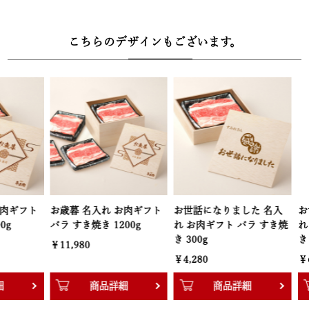
【ギフトにもご自宅用にも最適。専用レシピで簡単調理】
ご自宅に届いたら、同封のレシピ説明書や専用の調理動画に沿って
こちらのデザインもございます。
食材を入れるだけ。手間なく本格的なすき焼きをお楽しみいただけ
ます。
【木箱サイズ】幅22.4cm × 奥行22.4cm × 高さ9.4cm
お歳暮 名入れ お肉ギフト
お世話になりました 名入
お世話になり
バラ すき焼き 1200g
れ お肉ギフト バラ すき焼
れ お肉ギフ
き 300g
き 600g
￥11,980
￥4,280
￥6,280
商品詳細
商品詳細
商