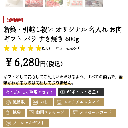
送料無料
新築・引越し祝い オリジナル 名入れ お肉
ギフト バラ すき焼き 600g
(5.0)
レビューを見る
(1)
￥6,280
円(税込)
ギフトとして安心してご利用いただけるよう、すべての商品で、
金
額がわかるものは同梱しておりません
。
あと払いもご利用できます
63ポイント進呈！
風呂敷
のし
メモリアルスタンド
紙袋
動画メッセージ
メッセージカード
ソーシャルギフト