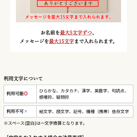
お名前を
最大5文字ずつ
、
メッセージを
最大15文字
まで入れられます。
利用文字について
ひらかな、カタカナ、漢字、英数字、句読点、
利用可能
◎
感嘆符、疑問符
絵文字、顔文字、記号、機種（携帯）依存文字
利用不可
×
※スペース(空白)は一文字換算となります。