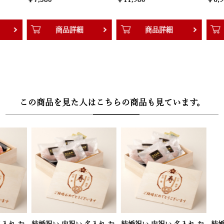
【木箱サイズ】幅30.3cm × 奥行22.2cm × 高さ8.3cm
商品詳細
商品詳細
商
この商品を見た人はこちらの商品も見ています。