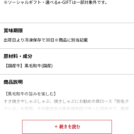
※ソーシャルギフト・選べるe-GIFTは一部対象外です。
賞味期限
出荷日より冷凍保存で30日※商品に別当記載
原材料・成分
【国産牛】黒毛和牛(国産)
商品説明
【黒毛和牛の旨みを愉しむ】
すき焼きやしゃぶしゃぶ、焼きしゃぶにお勧めの肩ロース「別名ク
ラシタ」を使用。牛兵衛店主が長年焼肉店で培った目利きで、厳選
された国産黒毛和牛の旨みや口いっぱいに広がる脂の甘味、とろけ
る食感も存分にご堪能下さいませ。