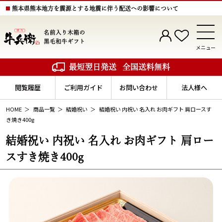
熊本県熊本地方を震源とする地震に伴う配送への影響について
名前入り木箱の
黒毛和牛ギフト
メニュー
最短翌日発送
全国送料無料
閲覧履歴
ご利用ガイド
お問い合わせ
法人様へ
HOME
商品一覧
結婚祝い
結婚祝い 内祝い 名入れ お肉ギフト 肩ロースす
き焼き400g
結婚祝い 内祝い 名入れ お肉ギフト 肩ロー
スすき焼き400g