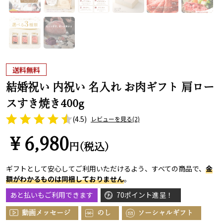
送料無料
結婚祝い 内祝い 名入れ お肉ギフト 肩ロー
スすき焼き400g
(4.5)
レビューを見る
(2)
￥6,980
円(税込)
ギフトとして安心してご利用いただけるよう、すべての商品で、
金
額がわかるものは同梱しておりません
。
あと払いもご利用できます
70ポイント進呈！
動画メッセージ
のし
ソーシャルギフト