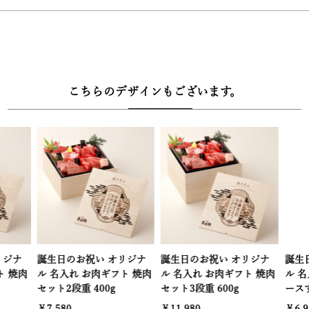
【ギフトにもご自宅用にもぴったり！美味しい食べ方は説明書や専
用動画で】
届いたらレシピ動画や説明書に沿って材料を入れるだけで手軽にす
き焼きが楽しめます。
【高級感溢れる木箱にて梱包】
こちらのデザインもございます。
・高級感溢れる牛兵衛オリジナルの木箱に風呂敷が巻かれて梱包さ
れています。大切な人への贈り物にも、自分へのご褒美にもきっと
喜んでもらえる様になっております。
【選べるサイズ4種類】
・贈り物として、自分へのご褒美として、ご家族へのプレゼントと
してなど様々な場面に対応できる様に、牛兵衛では4種類の量が選
べるようになっています。お一人さまでも、大家族でもお腹一杯黒
毛和牛をお楽しみいただけます。
誕生日のお祝い オリジナ
誕生日のお祝い オリジナ
誕生日のお祝
■配送：クール冷凍便
ル 名入れ お肉ギフト 焼肉
ル 名入れ お肉ギフト 焼肉
ル 名入れ 
■セット内容：黒毛和牛肉400ｇ
セット2段重 400g
セット3段重 600g
ースすき焼き
￥7,580
￥11,980
￥6,980