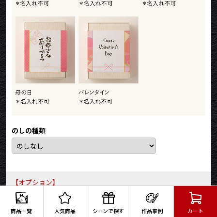
のカタログギフト美
担当の方に大変丁寧に対応いただけました。こちらの勝手な相
談にも真摯に対応いただき大変助かりました。また機会があれ
ばぜひご依頼したいと考えております。
2025/12/22
ち
ご購入いただいた商品：オリジナル メッセージ 名入れ お肉
のカタログギフト美
のしの種類
親しい友人への退職祝いで購入しました。
とても満足です。
2025/12/15
【オプション】
なつ
メッセージカード
ご購入いただいた商品：誕生日のお祝い オリジナル 名入れ
(有料:110円/枚)
商品一覧
人気商品
シーンで探す
作品事例
カート
お肉のカタログギフト美