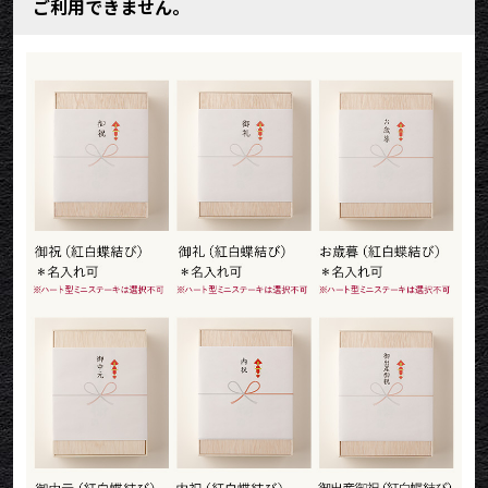
ご利用できません。
職場の上司に贈りました。
2026/02/25
50代女性
ご購入いただいた商品：オリジナル メッセージ 名入れ お肉
のカタログギフト美
送り物として購入したため、外装しか分かりませんが、印字し
てくれるサービスはとても良かったです
2026/02/18
キン肉マン
ご購入いただいた商品：オリジナル イラスト お肉ギフト お
肉のカタログギフト美
職場の後輩にバレンタインで贈りました。