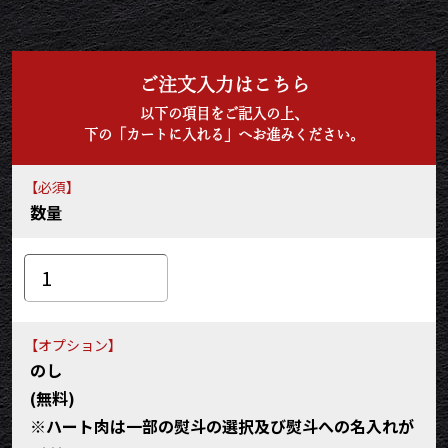
sayGOD
ご購入いただいた商品：お世話になりました 名入れ お肉の
カタログギフト美
ご注文入力はこちら
職場の上司の退職祝いに購入しました。
以下の項目をご記入の上、
下の「カートに入れる」へお進みください。
2026/03/27
【必須】
にくにく
数量
ご購入いただいた商品：オリジナル メッセージ 名入れ お肉
のカタログギフト美
知人からの紹介で、職場の上司の退職祝いで購入しました。
2026/03/12
【オプション】
のし
あす
(無料)
ご購入いただいた商品：お世話になりました 名入れ お肉の
※ハート肉は一部の熨斗の選択及び熨斗への名入れが
カタログギフト美