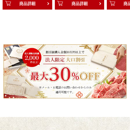
細
商品詳細
商品詳細
グ（160g×3個）、黒毛和牛小間切れ（500g）
・10000円【美】
黒毛和牛国産牛2段重焼肉（400g）＆黒毛和牛ハンバーグ
（160g×2個）、黒毛和牛肩ロースすき焼き（400g）、黒毛和牛バ
ラすき焼き（600g）、黒毛和牛ハンバーグ（160g×6個）、黒毛和
牛サーロインステーキ（200g×2枚）
・20000円【萬】
黒毛和牛焼肉セット頂（400g）＆黒毛和牛ハンバーグ（160g×4
個）、黒毛和牛肩ロースすき焼き肉（800g）、黒毛和牛サーロイン
ステーキ（200g×4枚）、黒毛和牛ヒレステーキ（140g×4枚）、
黒毛和牛バラすき焼き肉1,200g
■配送：カタログギフト常温 お品物冷凍
■セット内容：カタログリーフレット
【木箱サイズ】幅22.5cm × 奥行12.3cm × 高さ1.8cm