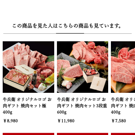
く、オンラインで商品のご選択がいただけます。葉書の紛失や投函
の手間などの煩わしさがございません。お届け先様は欲しい商品を
リーフレット内専用QRコードをスマホで読み込んで簡単申し込み。
この商品を見た人はこちらの商品も見ています。
QRコード読み取り後、2週間～1ヶ月程度でお品物が到着します。
【有効期限】
カタログギフトの有効期限は3ヶ月で申込忘れ防止のために余裕を
もった期日設定。もちろん金額の分かるものは一切同梱しませんの
で、ご安心ください。欲しい商品が決まったら、オンラインで簡単
申し込み。カタログギフトなので、お相手の方のご都合を気にせず
お贈りいただけます。
【選べるお肉】
ルロゴ お
牛兵衛 オリジナルロゴ お
牛兵衛 オリジナルロゴ お
牛
各コース、下記から１点お選びいただけます
セット極
肉ギフト 焼肉セット3段重
肉ギフト 焼肉セット2段重
肉
600g
400g
2
・5000円【彩】
￥11,980
￥7,580
￥
黒毛和牛肩ロースすき焼き（200g）、黒毛和牛バラすき焼き
（300g）、黒毛和牛国産牛1段重焼肉（240g）、黒毛和牛ハンバー