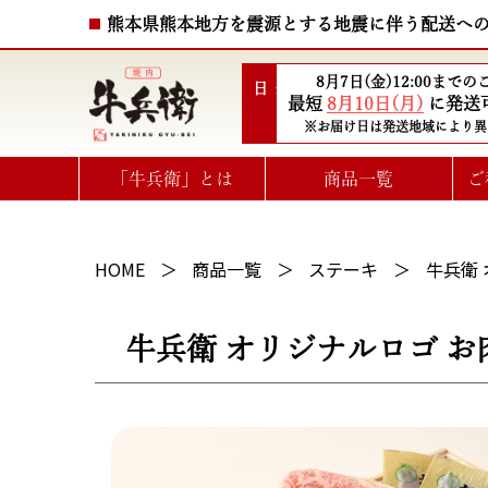
熊本県熊本地方を震源とする地震に伴う配送へ
8月7日(金)12:00まで
配送日
最短
8月10日(月)
に発送
※お届け日は発送地域により異
「牛兵衛」とは
商品一覧
ご
ハート型ひと口ステーキ
選べるお肉のe-GIFTカタログ
HOME
商品一覧
ステーキ
牛兵衛 
牛兵衛 オリジナルロゴ お肉ギフ