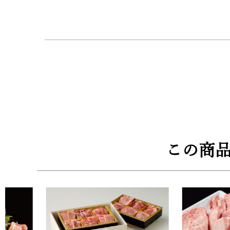
【牛兵衛厳選の調味料】
・付属には、牛兵衛オススメのさっぱりおろしソ
味豊かな岩塩でも、好評のおろしソースでも美味
【安心、安全の品質規格証明番号】
・厳格な基準をクリアした牛のみに与えられる品
【高級感溢れる木箱にて梱包】
・高級感溢れる牛兵衛オリジナルの木箱に風呂敷
ります。
この商
■配送：クール冷凍便
■セット内容：黒毛和牛ステーキ5枚、おろしソ
【木箱サイズ】幅30.3cm × 奥行22.2cm × 高さ13