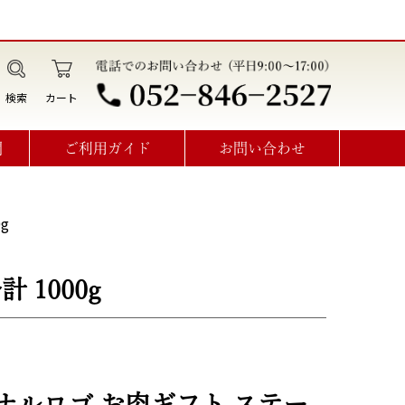
検索
カート
問
ご利用ガイド
お問い合わせ
データ作成・オプション利用方法
見積書･請求書･納品書･領収書
オーダーメイドお問い合わせ
g
 1000g
ナルロゴ お肉ギフト ステー