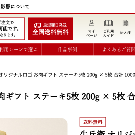
の影響について
のご注文で
最短翌日発送
可能です。
マイ
ご利用
全国送料無料
法人様
ページ
ガイド
なります。
利用シーンで選ぶ
作品事例
よくあるご質
オリジナルロゴ お肉ギフト ステーキ5枚 200g × 5枚 合計 1000
ト ステーキ5枚 200g × 5枚 合計
送料無料
牛兵衛 オリジ