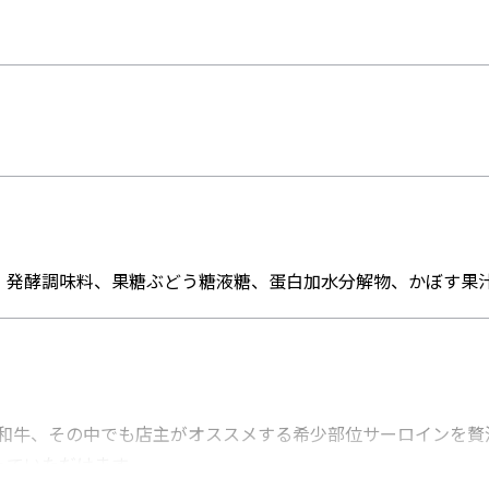
、発酵調味料、果糖ぶどう糖液糖、蛋白加水分解物、かぼす果
毛和牛、その中でも店主がオススメする希少部位サーロインを
っていただけます。