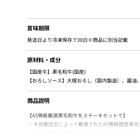
賞味期限
発送日より冷凍保存で30日※商品に別当記載
原材料・成分
【国産牛】黒毛和牛(国産)
【おろしソース】大根おろし（国内製造）、醤油
商品説明
【A5等級厳選黒毛和牛をステーキセットで】
・ 牛兵衛店主によって厳選されたA5等級国産黒
に広がる国産黒毛和牛の旨みや香りを存分に味わ