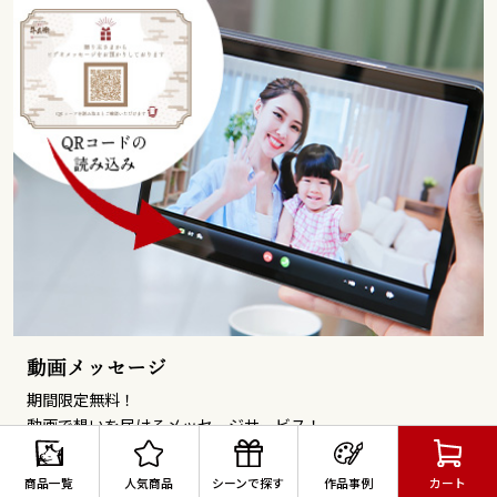
動画メッセージ
期間限定無料！
動画で想いを届けるメッセージサービス！
撮影した動画メッセージを指定のアップロード先にアップするだ
けで、 お肉と一緒に動画のメッセージを送り先様にお届けいたし
商品一覧
人気商品
シーンで探す
作品事例
カート