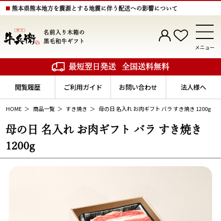
熊本県熊本地方を震源とする地震に伴う配送への影響について
名前入り木箱の
黒毛和牛ギフト
メニュー
最短翌日発送
全国送料無料
閲覧履歴
ご利用ガイド
お問い合わせ
法人様へ
HOME
商品一覧
すき焼き
母の日 名入れ お肉ギフト バラ すき焼き 1200g
母の日 名入れ お肉ギフト バラ すき焼き
1200g