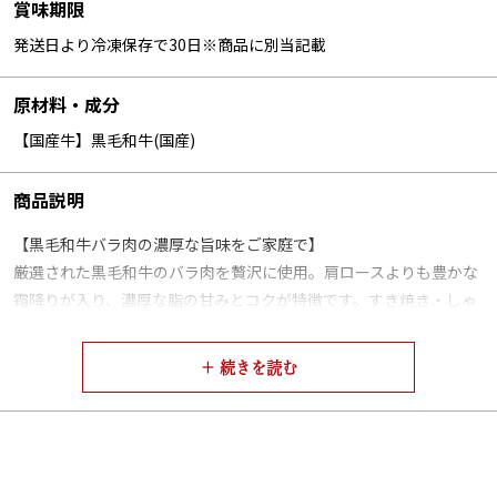
賞味期限
発送日より冷凍保存で30日※商品に別当記載
原材料・成分
【国産牛】黒毛和牛(国産)
商品説明
【黒毛和牛バラ肉の濃厚な旨味をご家庭で】
厳選された黒毛和牛のバラ肉を贅沢に使用。肩ロースよりも豊かな
霜降りが入り、濃厚な脂の甘みとコクが特徴です。すき焼き・しゃ
ぶしゃぶ・焼きしゃぶなど、どの調理方法でも、バラ肉ならではの
深い味わいを引き出します。
火を通すととろけるような食感と、口いっぱいに広がる芳醇な旨味
は、バラ肉ならではの贅沢な美味しさ。牛兵衛店主が長年の経験で
厳選した黒毛和牛バラ肉の、リッチな味わいをご堪能ください。
【ギフトにもご自宅用にも最適。専用レシピで簡単調理】