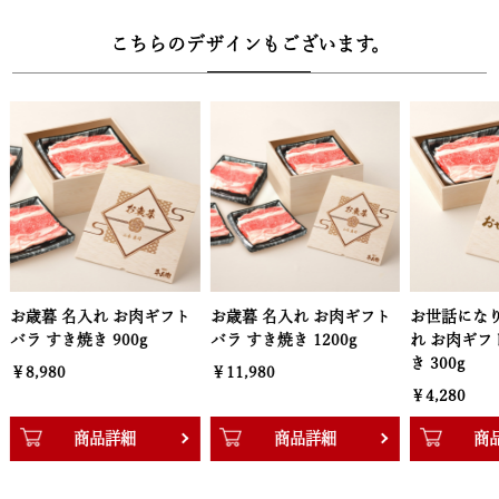
ご自宅に届いたら、同封のレシピ説明書や専用の調理動画に沿って
こちらのデザインもございます。
食材を入れるだけ。手間なく本格的なすき焼きをお楽しみいただけ
ます。
【木箱サイズ】幅30.3cm × 奥行22.2cm × 高さ13.3cm
お歳暮 名入れ お肉ギフト
お世話になりました 名入
お世話になり
バラ すき焼き 1200g
れ お肉ギフト バラ すき焼
れ お肉ギフ
き 300g
き 600g
￥11,980
￥4,280
￥6,280
商品詳細
商品詳細
商