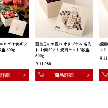
.3cm
お肉ギフ
誕生日のお祝い オリジナル 名入
感謝状 オリ
g
れ お肉ギフト 焼肉セット3段重
フト 焼肉セッ
600g
￥11,980
￥11,980
商品詳細