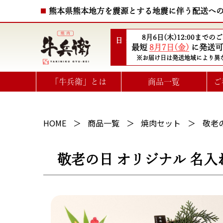
熊本県熊本地方を震源とする地震に伴う配送へ
8月6日(木)12:00までの
配送日
最短
8月7日(金)
に発送可
※お届け日は発送地域により異
「牛兵衛」とは
商品一覧
ご
ハート型ひと口ステーキ
選べるお肉のe-GIFTカタログ
HOME
商品一覧
焼肉セット
敬老の
敬老の日 オリジナル 名入れ