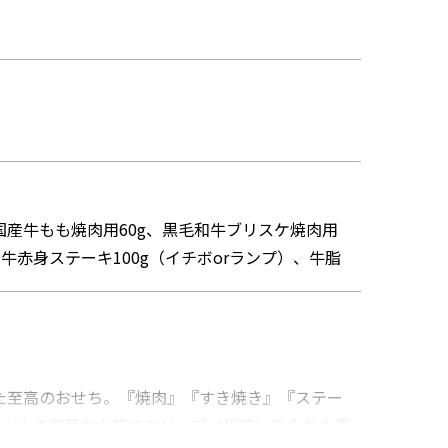
国産牛もも焼肉用60g、黒毛和牛ブリスケ焼肉用
和牛赤身ステーキ100g（イチボorランプ）、牛脂
た至高のおせち。『焼肉』『すき焼き』『ステー
ジナルの豪華な木箱にスリーブ（折箱）を入れた重