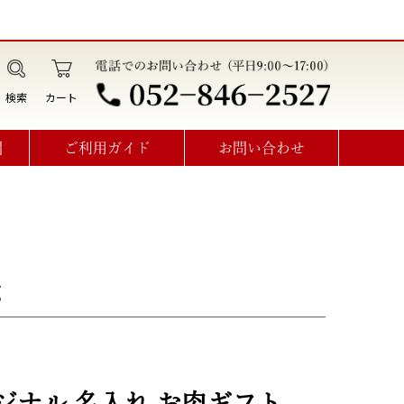
検索
カート
問
ご利用ガイド
お問い合わせ
データ作成・オプション利用方法
見積書･請求書･納品書･領収書
オーダーメイドお問い合わせ
g
ジナル 名入れ お肉ギフト