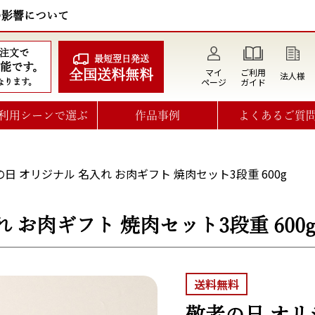
の影響について
ご注文で
最短翌日発送
能です。
マイ
ご利用
全国送料無料
法人様
ページ
ガイド
なります。
利用シーンで選ぶ
作品事例
よくあるご質
日 オリジナル 名入れ お肉ギフト 焼肉セット3段重 600g
 お肉ギフト 焼肉セット3段重 600
送料無料
敬老の日 オリ