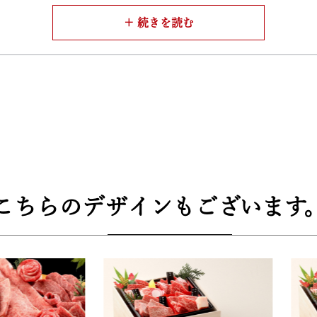
してご利用頂けます。
介！】
ビ！あばら骨についたお肉（バラ肉）の事で、韓国ではカルビ
肉。一般的に赤身と言えばモモ肉のことを指します。最もお肉
。
グオブ焼肉。バラ肉（アバラ）の中で最も美しく最も美味しい
し、ヒレに近い部位。そのため、バラ肉だけど、ヒレの赤身の
ない希少部位。肉質はキメが細かく、赤身とサシのバランスは
こちらのデザインもございます
おり、脂っこくないのもポイントが高い。ひと口食べると脂の