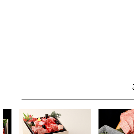
厚感のある包装です。木箱はそのままギフト用と
【いろんな部位を少しずつ食べ比べ♪お肉一部紹
・バラ：既に知らない人はいない焼肉定番のカル
・モモ：お肉の味が一番分かるとされている赤身
違う部位です。いいお肉は赤身が美味しいです
・希少部位サンカクバラ：バラの中の王様！キン
語れない。
・希少部位カイノミ：バラの中でも中バラに位置
で贅沢な部位。
・希少部位ササバラ：一頭の牛からとれる量が少
に見えますが、その脂は驚くほどさっぱりとして
す。
■配送：クール冷凍便
■セット内容：黒毛和牛国産牛600g