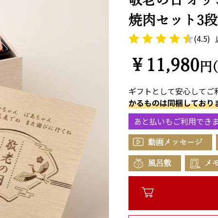
焼肉セット3段重
(4.5)
￥11,980
円
ギフトとして安心してご
かるものは同梱しており
あと払いもご利用でき
動画メッセージ
風呂敷
メ