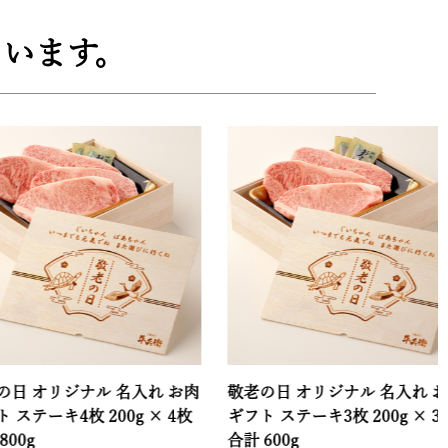
います。
リジナル 名入れ お肉
敬老の日 オリジナル 名入れ お肉
4枚 200g × 4枚
ギフト ステーキ3枚 200g × 3枚
ギ
合計 600g
合