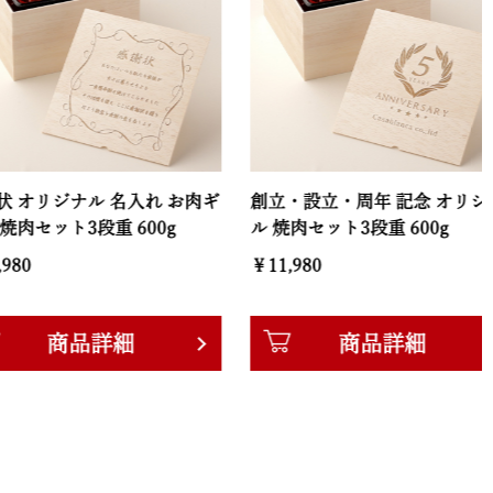
ジナル 名入れ お肉ギ
創立・設立・周年 記念 オリジナ
ト3段重 600g
ル 焼肉セット3段重 600g
ギ
￥11,980
￥
商品詳細
商品詳細