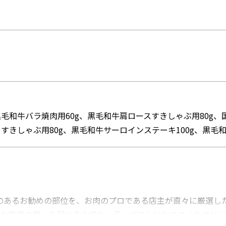
毛和牛バラ焼肉用60g、黒毛和牛肩ロースすきしゃぶ用80g、
もすきしゃぶ用80g、黒毛和牛サーロインステーキ100g、黒毛
のあるお勧めの部位を、お肉のプロである店主が直々に厳選し
、お客様の想いを届ける大切な一品。ギフトにおススメなオリ