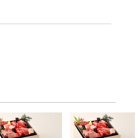
と呼ばれこの呼び方が日本でも定着されてます。
の味が分かる部位とされ、牛の質によって味が全く
部位です。カルビ好きならこれを食べずして焼肉を
美味さや柔らかさを兼ね備えている、とても魅力的
見た目にも美しい。たっぷりサシが入っているよう
。
甘みと肉の味が口の中にじんわりと広がっていきま