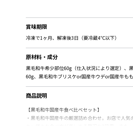
賞味期限
冷凍で1ヶ月、解凍後3日（要冷蔵4℃以下）
原材料・成分
黒毛和牛希少部位60g（仕入状況により選定）、黒
60g、黒毛和牛ブリスケor国産牛ウデor国産牛も
商品説明
【黒毛和牛国産牛食べ比べセット】
・黒毛和牛国産牛の厳選詰め合わせ。お店で人気
キ』様々な食べ方が楽しめる贅沢な3段重。また