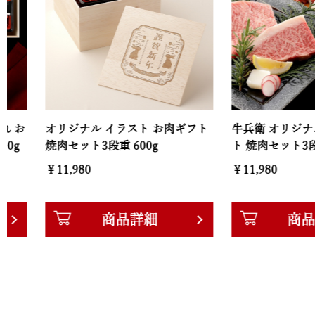
【木箱サイズ】幅22.4cm × 奥行22.4cm × 高さ13
オリジナル イラスト お肉ギフト
牛兵衛 オリジナルロゴ 
焼肉セット3段重 600g
ト 焼肉セット3段重 600
￥11,980
￥11,980
商品詳細
商品詳細