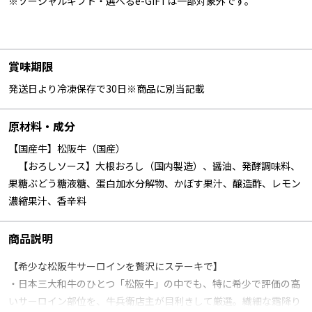
※ソーシャルギフト・選べるe-GIFTは一部対象外です。
賞味期限
発送日より冷凍保存で30日※商品に別当記載
原材料・成分
【国産牛】松阪牛（国産）
【おろしソース】大根おろし（国内製造）、醤油、発酵調味料、
果糖ぶどう糖液糖、蛋白加水分解物、かぼす果汁、醸造酢、レモン
濃縮果汁、香辛料
商品説明
【希少な松阪牛サーロインを贅沢にステーキで】
・日本三大和牛のひとつ「松阪牛」の中でも、特に希少で評価の高
いサーロイン部位を、牛兵衛店主が目利きして厳選。繊細な霜降り