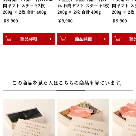
んだ梱包スタイル。ご贈答用としても、ご自宅用の特別な一品とし
 ステーキ2枚
れ お肉ギフト ステーキ2枚
肉ギフト ステーキ2枚
ても、高級感と特別感を演出いたします。贈る方の気持ちがしっか
 2枚 合計 400g
200g × 2枚 合計 400g
200g × 2枚 合計 400g
り伝わる、格式あるギフトに最適です。
￥9,900
￥9,900
【木箱サイズ】幅30.3cm × 奥行22.2cm × 高さ8.3cm
商品詳細
商品詳細
商品詳細
この商品を見た人はこちらの商品も見ています。