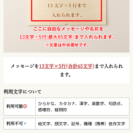
メッセージを
13文字×5行(合計65文字)
まで入れられ
ます。
利用文字について
ひらかな、カタカナ、漢字、英数字、句読点、
利用可能
◎
感嘆符、疑問符
絵文字、顔文字、記号、機種（携帯）依存文字
利用不可
×