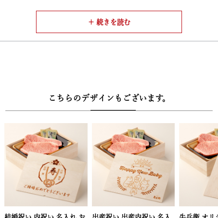
と、口どけの良い脂、芳醇な香りが特徴の松阪牛を、ステーキ用に
カットしてお届けします。焼き上げるだけで、極上の肉本来の旨み
が口いっぱいに広がります。
【松阪牛の旨みを引き立てる調味料もセット】
・お肉の味をより一層引き立てるために、さっぱりとしたおろしソ
ースと、店主こだわりのアンデス岩塩をご用意。さらに削り金付き
で、削りたての岩塩の香りと旨みをそのままお楽しみいただけま
こちらのデザインもございます。
す。シンプルながら素材の魅力を最大限に引き出すセットです。
【安心・信頼の品質規格証明付き】
・松阪牛は一頭一頭に個体識別番号が付与され、厳しい基準をクリ
アした証として品質規格証明番号を発行。ご購入いただいた全ての
セットに同封してお届けしますので、安心してお召し上がりいただ
けます。
【高級感あふれる木箱包装でお届け】
・牛兵衛オリジナルの重厚な木箱に、上質な風呂敷で丁寧に包み込
 内祝い 名入れ お
出産祝い 出産内祝い 名入
牛兵衛 オリジナルロゴ