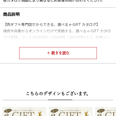
商品説明
【肉ギフト専門店だからできる、選べる e-GIFT カタログ】
焼肉牛兵衛からオンラインだけで完結する、選べる e-GIFT カタロ
グが登場。コースは5000円・10000円・20000円の3つ。各種コー
ス5品の中からお好きな商品をお選びいただけ、その内容は弊社で
特に人気の高い商品を選別しております。
【選べるお肉】
各コース、下記から１点お選びいただけます
・5000円【彩】
黒毛和牛肩ロースすき焼き（200g）、黒毛和牛バラすき焼き
こちらのデザインもございます。
（300g）、黒毛和牛国産牛1段重焼肉（240g）、黒毛和牛ハンバー
グ（160g×3個）、黒毛和牛小間切れ（500g）
・10000円【美】