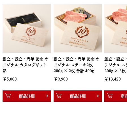
念 オ
創立・設立・周年 記念 オ
創立・設立・周年 記念 オ
創立・
ギフト
リジナル ステーキ2枚
リジナル ステーキ3枚
リジナ
200g × 2枚 合計 400g
200g × 3枚 合計 600g
200g
￥9,900
￥13,420
￥17,
商品詳細
商品詳細