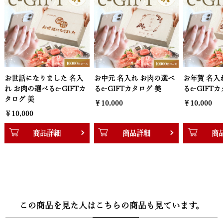
黒毛和牛国産牛2段重焼肉（400g）＆黒毛和牛ハンバーグ
（160g×2個）、黒毛和牛肩ロースすき焼き（400g）、黒毛和牛バ
ラすき焼き（600g）、黒毛和牛ハンバーグ（160g×6個）、黒毛和
牛サーロインステーキ（200g×2枚）
・20000円【萬】
 名入
お中元 名入れ お肉の選べ
お年賀 名入れ お肉の選べ
感謝状
黒毛和牛焼肉セット頂（400g）＆黒毛和牛ハンバーグ（160g×4
IFTカ
るe-GIFTカタログ 美
るe-GIFTカタログ 美
お肉の
個）、黒毛和牛肩ロースすき焼き肉（800g）、黒毛和牛サーロイン
ログ 
￥10,000
￥10,000
ステーキ（200g×4枚）、黒毛和牛ヒレステーキ（140g×4枚）、
￥10,
黒毛和牛バラすき焼き肉1,200g
商品詳細
商品詳細
■配送：お品物冷凍
この商品を見た人はこちらの商品も見ています。