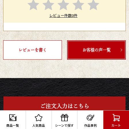
レビュー件数0件
レビューを書く
お客様の声一覧
ご注文入力はこちら
以下の項目をご記入の上、
下の「カートに入れる」へお進みください。
商品一覧
人気商品
シーンで探す
作品事例
カート