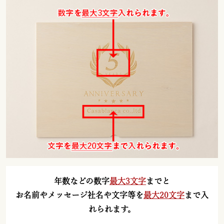
年数などの数字
最大3文字
までと
お名前やメッセージ社名や文字等を
最大20文字
まで入
れられます。