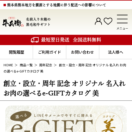
熊本県熊本地方を震源とする地震に伴う配送への影響について
名前入り木箱の
黒毛和牛ギフト
メニュー
最短翌日発送
全国送料無料
閲覧履歴
ご利用ガイド
お問い合わせ
法人様へ
HOME
商品一覧
周年記念
創立・設立・周年 記念 オリジナル 名入れ お肉
の選べるe-GIFTカタログ 美
創立・設立・周年 記念 オリジナル 名入れ
お肉の選べるe-GIFTカタログ 美