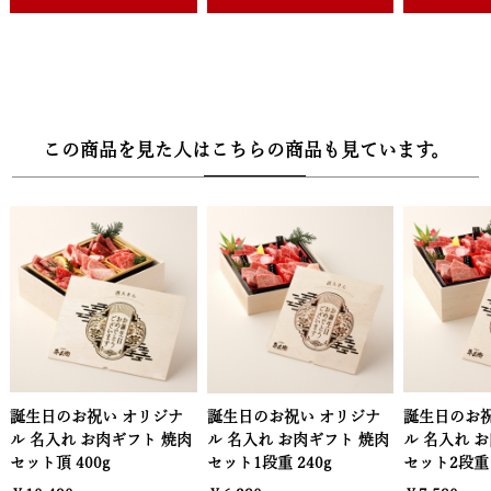
グ（160g×3個）、黒毛和牛小間切れ（500g）
・10000円【美】
黒毛和牛国産牛2段重焼肉（400g）＆黒毛和牛ハンバーグ
（160g×2個）、黒毛和牛肩ロースすき焼き（400g）、黒毛和牛バ
この商品を見た人はこちらの商品も見ています。
ラすき焼き（600g）、黒毛和牛ハンバーグ（160g×6個）、黒毛和
牛サーロインステーキ（200g×2枚）
・20000円【萬】
黒毛和牛焼肉セット頂（400g）＆黒毛和牛ハンバーグ（160g×4
個）、黒毛和牛肩ロースすき焼き肉（800g）、黒毛和牛サーロイン
ステーキ（200g×4枚）、黒毛和牛ヒレステーキ（140g×4枚）、
黒毛和牛バラすき焼き肉1,200g
■配送：カタログギフト常温 お品物冷凍
祝い オリジナ
誕生日のお祝い オリジナ
誕生日のお祝い オリジナ
■セット内容：カタログリーフレット
お肉ギフト 焼肉
ル 名入れ お肉ギフト 焼肉
ル 名入れ お肉ギフト 焼
0g
セット1段重 240g
セット2段重 400g
【木箱サイズ】幅22.5cm × 奥行12.3cm × 高さ1.8cm