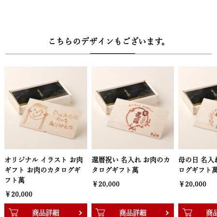
く、オンラインで商品のご選択がいただけます。葉書の紛失や投函
の手間などの煩わしさがございません。お届け先様は欲しい商品を
リーフレット内専用QRコードをスマホで読み込んで簡単申し込み。
こちらのデザインもございます。
QRコード読み取り後、2週間～1ヶ月程度でお品物が到着します。
【有効期限】
カタログギフトの有効期限は3ヶ月で申込忘れ防止のために余裕を
もった期日設定。もちろん金額の分かるものは一切同梱しませんの
で、ご安心ください。欲しい商品が決まったら、オンラインで簡単
申し込み。カタログギフトなので、お相手の方のご都合を気にせず
お贈りいただけます。
【選べるお肉】
イラスト お肉
還暦祝い 名入れ お肉のカ
母の日 名入れ お肉のカタ
各コース、下記から１点お選びいただけます
のカタログギ
タログギフト萬
ログギフト萬
￥20,000
￥20,000
・5000円【彩】
黒毛和牛肩ロースすき焼き（200g）、黒毛和牛バラすき焼き
品詳細
商品詳細
商品詳細
（300g）、黒毛和牛国産牛1段重焼肉（240g）、黒毛和牛ハンバー