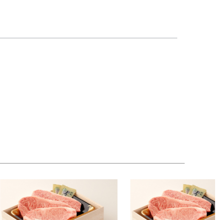
意。さらに削り金付きで、削りたての岩塩の香りと
購入いただいた全てのセットに同封してお届けしま
宅用の特別な一品としても、高級感と特別感を演出
。