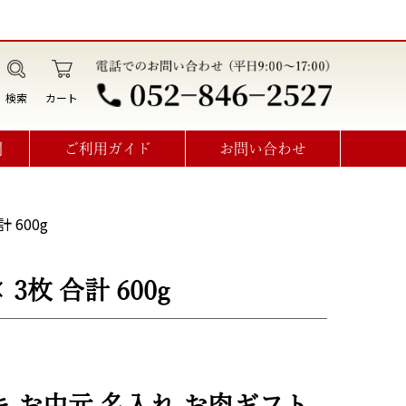
検索
カート
問
ご利用ガイド
お問い合わせ
データ作成・オプション利用方法
見積書･請求書･納品書･領収書
オーダーメイドお問い合わせ
 600g
枚 合計 600g
 お中元 名入れ お肉ギフト