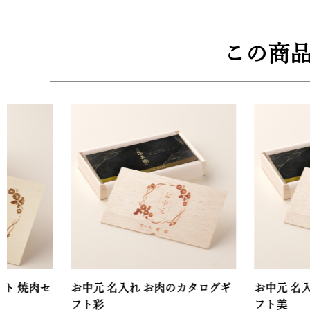
この商
セ
お中元 名入れ お肉のカタログギ
お中元 名入れ お
フト彩
フト美