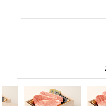
【松阪牛の旨みを引き立てる調味料もセット】
・お肉の味をより一層引き立てるために、さっぱ
旨みをそのままお楽しみいただけます。シンプル
【安心・信頼の品質規格証明付き】
・松阪牛は一頭一頭に個体識別番号が付与され、
すので、安心してお召し上がりいただけます。
【高級感あふれる木箱包装でお届け】
・牛兵衛オリジナルの重厚な木箱に、上質な風呂
いたします。贈る方の気持ちがしっかり伝わる、
【木箱サイズ】幅30.3cm × 奥行22.2cm × 高さ8.