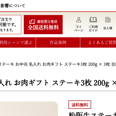
の影響について
のご注文で
最短翌日発送
可能です。
マイ
ご利用
全国送料無料
法人様
ページ
ガイド
なります。
利用シーンで選ぶ
作品事例
よくあるご質
テーキ お中元 名入れ お肉ギフト ステーキ3枚 200g × 3枚 合計
 お肉ギフト ステーキ3枚 200g × 3
送料無料
松阪牛ステーキ