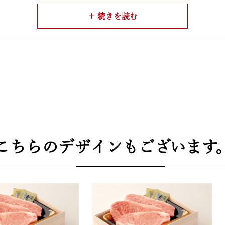
りとしたおろしソースと、店主こだわりのアンデス岩塩をご用
ながら素材の魅力を最大限に引き出すセットです。
厳しい基準をクリアした証として品質規格証明番号を発行。ご
敷で丁寧に包み込んだ梱包スタイル。ご贈答用としても、ご自
こちらのデザインもございます
格式あるギフトに最適です。
3cm