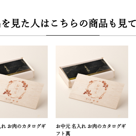
品を見た人はこちらの商品も見て
肉のカタログギ
お中元 名入れ お肉のカタログギ
お中元 
フト萬
ット極 4