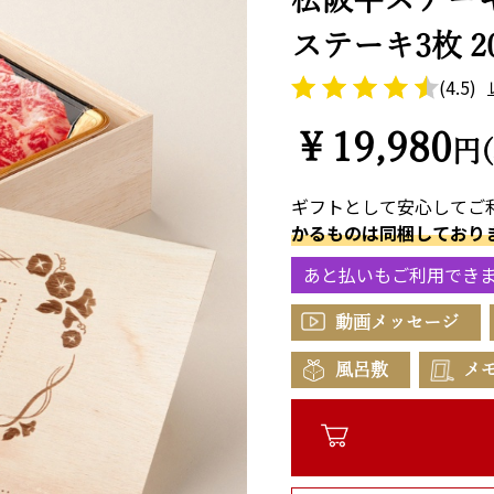
ステーキ3枚 200
(4.5)
￥19,980
円
ギフトとして安心してご
かるものは同梱しており
あと払いもご利用でき
動画メッセージ
風呂敷
メ