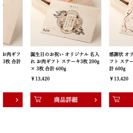
フ
誕生日のお祝い オリジナル 名入
感謝状 オリジナル 
計
れ お肉ギフト ステーキ3枚 200g
フト ステーキ3枚 20
× 3枚 合計 600g
計 600g
￥13,420
￥13,420
商品詳細
商品詳