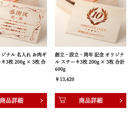
名入れ お肉ギ
創立・設立・周年 記念 オリジナ
出産祝い
0g × 3枚 合
ル ステーキ3枚 200g × 3枚 合計
ギフト ス
600g
合計 60
￥13,420
￥13,42
細
商品詳細