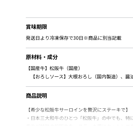
賞味期限
発送日より冷凍保存で30日※商品に別当記載
原材料・成分
【国産牛】松阪牛（国産）
【おろしソース】大根おろし（国内製造）、醤油
商品説明
【希少な松阪牛サーロインを贅沢にステーキで】
・日本三大和牛のひとつ「松阪牛」の中でも、特
香りが特徴の松阪牛を、ステーキ用にカットして