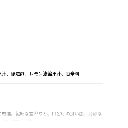
果汁、醸造酢、レモン濃縮果汁、香辛料
て厳選。繊細な霜降りと、口どけの良い脂、芳醇な
っぱいに広がります。