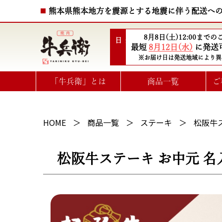
熊本県熊本地方を震源とする地震に伴う配送へ
8月8日(土)12:00まで
配送日
最短
8月12日(水)
に発送
※お届け日は発送地域により異
「牛兵衛」とは
商品一覧
ご
ハート型ひと口ステーキ
選べるお肉のe-GIFTカタログ
HOME
商品一覧
ステーキ
松阪牛ス
松阪牛ステーキ お中元 名入れ