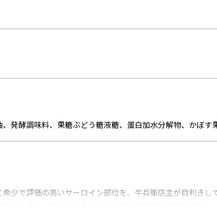
、発酵調味料、果糖ぶどう糖液糖、蛋白加水分解物、かぼす
に希少で評価の高いサーロイン部位を、牛兵衛店主が目利きし
お届けします。焼き上げるだけで、極上の肉本来の旨みが口い