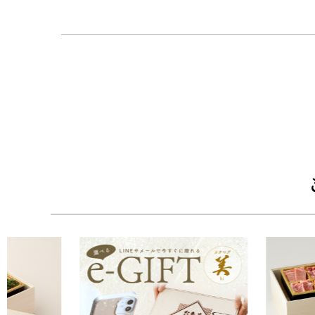
【ギフトにもご自宅用にもぴったり！美味しい食
届いたらレシピ動画や説明書に沿って材料を入れ
【高級感溢れる木箱にて梱包】
・高級感溢れる牛兵衛オリジナルの木箱に風呂敷
ります。
【選べるサイズ4種類】
・贈り物として、自分へのご褒美として、ご家族
一人さまでも、大家族でもお腹一杯黒毛和牛をお
■配送：クール冷凍便
■セット内容：黒毛和牛肉400ｇ
【木箱サイズ】幅30.3cm × 奥行22.2cm × 高さ8.