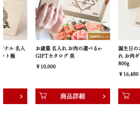
入
お歳暮 名入れ お肉の選べるe-
誕生日のお祝い オ
GIFTカタログ 美
れ お肉ギフト 焼肉
800g
￥10,000
￥16,480
商品詳細
商品詳