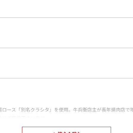
肩ロース「別名クラシタ」を使用。牛兵衛店主が長年焼肉店で
分にご堪能下さいませ。