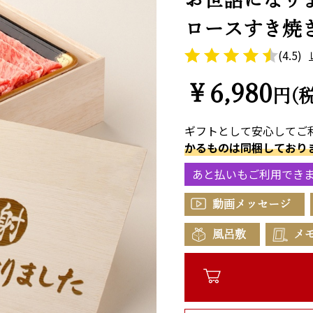
ロースすき焼き
(4.5)
￥6,980
円(
ギフトとして安心してご
かるものは同梱しており
あと払いもご利用でき
動画メッセージ
風呂敷
メ