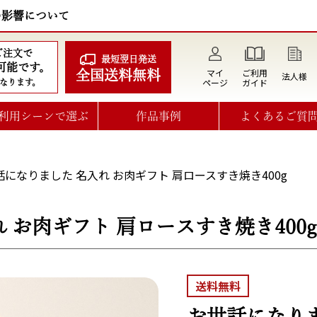
の影響について
のご注文で
最短翌日発送
可能です。
マイ
ご利用
全国送料無料
法人様
ページ
ガイド
なります。
利用シーンで選ぶ
作品事例
よくあるご質
話になりました 名入れ お肉ギフト 肩ロースすき焼き400g
 お肉ギフト 肩ロースすき焼き400g
送料無料
お世話になりま