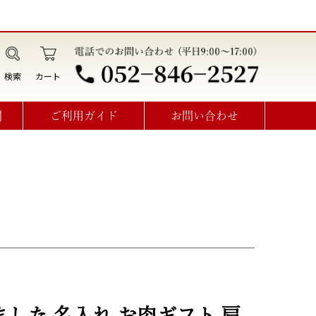
検索
カート
問
ご利用ガイド
お問い合わせ
データ作成・オプション利用方法
見積書･請求書･納品書･領収書
オーダーメイドお問い合わせ
した 名入れ お肉ギフト 肩