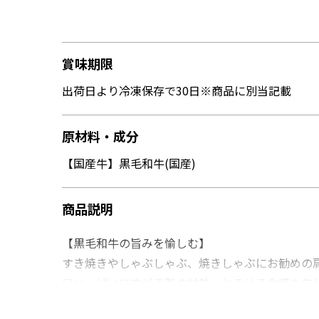
賞味期限
出荷日より冷凍保存で30日※商品に別当記載
原材料・成分
【国産牛】黒毛和牛(国産)
商品説明
【黒毛和牛の旨みを愉しむ】
すき焼きやしゃぶしゃぶ、焼きしゃぶにお勧めの
口いっぱいに広がる脂の甘味、とろける食感も存