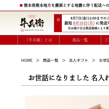
熊本県熊本地方を震源とする地震に伴う配送へ
8月7日(金)12:00まで
配送日
最短
8月10日(月)
に発送
※お届け日は発送地域により異
「牛兵衛」とは
商品一覧
ご
ハート型ひと口ステーキ
選べるお肉のe-GIFTカタログ
HOME
商品一覧
法人ギフト
お世
お世話になりました 名入れ