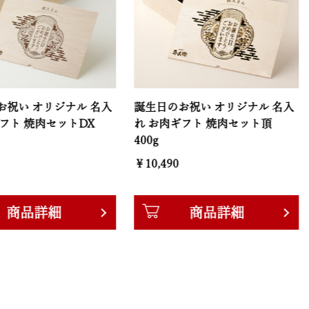
リジナル 名入
誕生日のお祝い オリジナル 名入
誕生日の
セットDX
れ お肉ギフト 焼肉セット頂
れ お肉
400g
240g
￥10,490
￥6,280
細
商品詳細