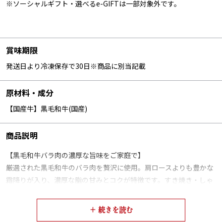
※ソーシャルギフト・選べるe-GIFTは一部対象外です。
賞味期限
発送日より冷凍保存で30日※商品に別当記載
原材料・成分
【国産牛】黒毛和牛(国産)
商品説明
【黒毛和牛バラ肉の濃厚な旨味をご家庭で】
厳選された黒毛和牛のバラ肉を贅沢に使用。肩ロースよりも豊かな
霜降りが入り、濃厚な脂の甘みとコクが特徴です。すき焼き・しゃ
ぶしゃぶ・焼きしゃぶなど、どの調理方法でも、バラ肉ならではの
深い味わいを引き出します。
火を通すととろけるような食感と、口いっぱいに広がる芳醇な旨味