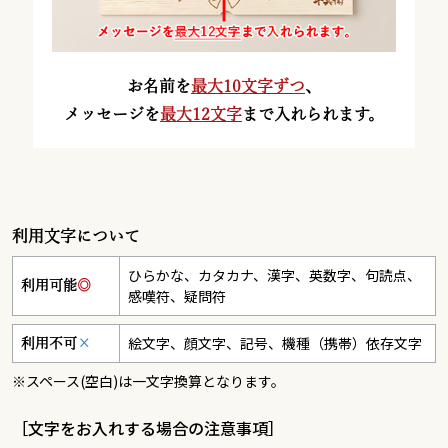
お名前を
最大10文字ずつ
、
メッセージを
最大12文字
まで入れられます。
利用文字について
ひらかな、カタカナ、漢字、英数字、句読点、
利用可能
◎
感嘆符、疑問符
絵文字、顔文字、記号、機種（携帯）依存文字
利用不可
×
※スペース(空白)は一文字換算となります。
［文字をお入れする場合の注意事項］