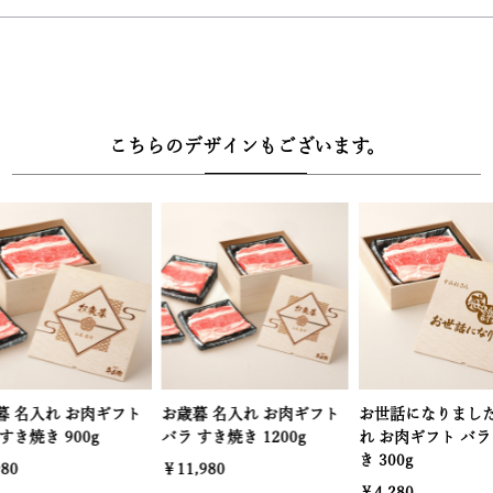
は、バラ肉ならではの贅沢な美味しさ。牛兵衛店主が長年の経験で
厳選した黒毛和牛バラ肉の、リッチな味わいをご堪能ください。
【ギフトにもご自宅用にも最適。専用レシピで簡単調理】
ご自宅に届いたら、同封のレシピ説明書や専用の調理動画に沿って
こちらのデザインもございます。
食材を入れるだけ。手間なく本格的なすき焼きをお楽しみいただけ
ます。
【木箱サイズ】幅22.4cm × 奥行22.4cm × 高さ5.5cm
お歳暮 名入れ お肉ギフト
お世話になりました 名入
お世話になり
バラ すき焼き 1200g
れ お肉ギフト バラ すき焼
れ お肉ギフ
き 300g
き 600g
￥11,980
￥4,280
￥6,280