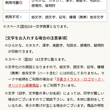
ひらかな、カタカナ、漢字、英数字、句読点、
利用可能
◎
感嘆符、疑問符
絵文字、顔文字、記号、機種（携帯）依存文字
利用不可
×
※スペース(空白)は一文字換算となります。
［文字をお入れする場合の注意事項］
ひらかな、カタカナ、漢字、英数字、句読点、感嘆符、疑問符
が印刷できます。
スペース（空白）は1文字に数えます。
文字化けの原因となりますので、絵文字、顔文字、記号、機種
（携帯）依存文字（ハート含む）には対応しておりません。マ
ークや絵柄をご利用の場合は「
手書きイラスト・ロゴマーク・
オリジナル画像商品
」をご利用下さいませ。
文字（旧字、文字数の多いお名前）によっては、印字が難しい
場合がございますのでご相談下さい。また、木材に彫刻をして
いるため、多少の焦げが生じる場合がございます。商品の特性