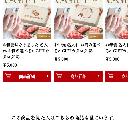
黒毛和牛国産牛2段重焼肉（400g）＆黒毛和牛ハンバーグ
（160g×2個）、黒毛和牛肩ロースすき焼き（400g）、黒毛和牛バ
ラすき焼き（600g）、黒毛和牛ハンバーグ（160g×6個）、黒毛和
牛サーロインステーキ（200g×2枚）
・20000円【萬】
名入
お中元 名入れ お肉の選べ
お年賀 名入れ お肉の選べ
感謝状 
黒毛和牛焼肉セット頂（400g）＆黒毛和牛ハンバーグ（160g×4
Tカ
るe-GIFTカタログ 彩
るe-GIFTカタログ 彩
お肉の選
個）、黒毛和牛肩ロースすき焼き肉（800g）、黒毛和牛サーロイン
ログ 彩
￥5,000
￥5,000
ステーキ（200g×4枚）、黒毛和牛ヒレステーキ（140g×4枚）、
￥5,000
黒毛和牛バラすき焼き肉1,200g
商品詳細
商品詳細
■配送：お品物冷凍
この商品を見た人はこちらの商品も見ています。