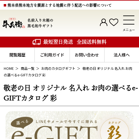
熊本県熊本地方を震源とする地震に伴う配送への影響について
名前入り木箱の
黒毛和牛ギフト
メニュー
最短翌日発送
全国送料無料
閲覧履歴
ご利用ガイド
お問い合わせ
法人様へ
HOME
商品一覧
お肉のカタログギフト
敬老の日 オリジナル 名入れ お肉
の選べるe-GIFTカタログ 彩
敬老の日 オリジナル 名入れ お肉の選べるe-
GIFTカタログ 彩