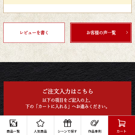
レビューを書く
お客様の声一覧
ご注文入力はこちら
以下の項目をご記入の上、
下の「カートに入れる」へお進みください。
【必須】
数量
商品一覧
人気商品
シーンで探す
作品事例
カート