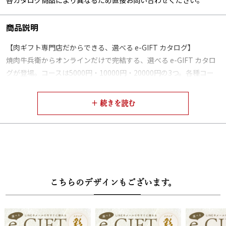
商品説明
【肉ギフト専門店だからできる、選べる e-GIFT カタログ】
焼肉牛兵衛からオンラインだけで完結する、選べる e-GIFT カタロ
グが登場。コースは5000円・10000円・20000円の3つ。各種コー
ス5品の中からお好きな商品をお選びいただけ、その内容は弊社で
特に人気の高い商品を選別しております。
【選べるお肉】
各コース、下記から１点お選びいただけます
・5000円【彩】
黒毛和牛肩ロースすき焼き（200g）、黒毛和牛バラすき焼き
こちらのデザインもございます。
（300g）、黒毛和牛国産牛1段重焼肉（240g）、黒毛和牛ハンバー
グ（160g×3個）、黒毛和牛小間切れ（500g）
・10000円【美】