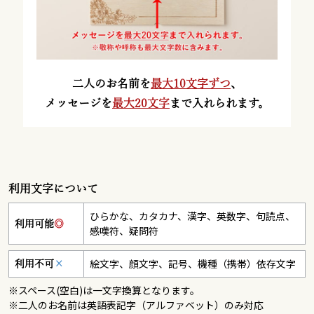
二人のお名前を
最大10文字ずつ
、
メッセージを
最大20文字
まで入れられます。
利用文字について
ひらかな、カタカナ、漢字、英数字、句読点、
利用可能
◎
感嘆符、疑問符
絵文字、顔文字、記号、機種（携帯）依存文字
利用不可
×
※スペース(空白)は一文字換算となります。
※二人のお名前は英語表記字（アルファベット）のみ対応