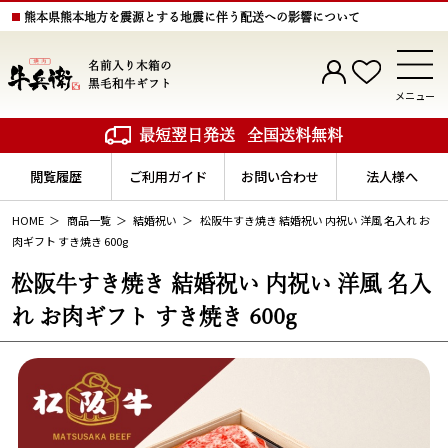
熊本県熊本地方を震源とする地震に伴う配送への影響について
名前入り木箱の
黒毛和牛ギフト
メニュー
最短翌日発送
全国送料無料
閲覧履歴
ご利用ガイド
お問い合わせ
法人様へ
HOME
商品一覧
結婚祝い
松阪牛すき焼き 結婚祝い 内祝い 洋風 名入れ お
肉ギフト すき焼き 600g
松阪牛すき焼き 結婚祝い 内祝い 洋風 名入
れ お肉ギフト すき焼き 600g