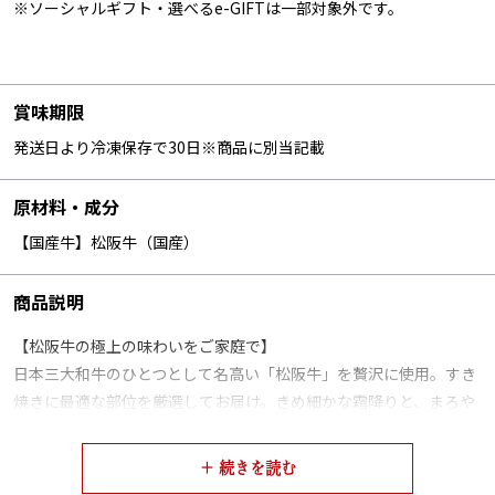
※ソーシャルギフト・選べるe-GIFTは一部対象外です。
賞味期限
発送日より冷凍保存で30日※商品に別当記載
原材料・成分
【国産牛】松阪牛（国産）
商品説明
【松阪牛の極上の味わいをご家庭で】
日本三大和牛のひとつとして名高い「松阪牛」を贅沢に使用。すき
焼きに最適な部位を厳選してお届け。きめ細かな霜降りと、まろや
かで深みのある脂の旨みは、すき焼き・しゃぶしゃぶ・焼きしゃぶ
など、どの調理方法でも格別の美味しさを引き出します。牛兵衛店
主が長年の経験で厳選した松阪牛の、とろける食感と芳醇な香りを