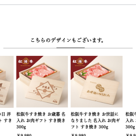
ご堪能ください。
【ギフトにもご自宅用にも最適。専用レシピで簡単調理】
ご自宅に届いたら、同封のレシピ説明書や専用の調理動画に沿って
食材を入れるだけ。手間なく本格的な松阪牛すき焼きをお楽しみい
こちらのデザインもございます。
ただけます。
【風呂敷包みの高級木箱でお届け】
牛兵衛オリジナルの高級木箱に、風呂敷を巻いて丁寧に梱包。特別
な方への贈り物にも、自分へのご褒美にもふさわしい、上質感あふ
れる仕立てです。贈る人の心遣いが伝わる逸品として、多くのお客
様に選ばれています。
【木箱サイズ】幅30.3cm × 奥行22.2cm × 高さ8.3cm
松阪牛すき焼き お歳暮 名
松阪牛すき焼き お世話に
松阪牛すき焼
入れ お肉ギフト すき焼き
なりました 名入れ お肉ギ
入れ お肉ギ
300g
フト すき焼き 300g
300g
￥9,980
￥9,980
￥9,980