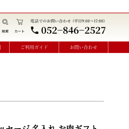
検索
カート
問
ご利用ガイド
お問い合わせ
データ作成・オプション利用方法
見積書･請求書･納品書･領収書
オーダーメイドお問い合わせ
ッセージ 名入れ お肉ギフト