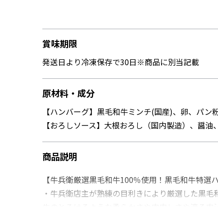
賞味期限
発送日より冷凍保存で30日※商品に別当記載
原材料・成分
【ハンバーグ】黒毛和牛ミンチ(国産)、卵、パン粉
【おろしソース】大根おろし（国内製造）、醤油
商品説明
【牛兵衛厳選黒毛和牛100％使用！黒毛和牛特選
・牛兵衛店主が熟練の目利きにより厳選した黒毛
牛のとろけるような柔らかさや肉肉しさや滴る肉