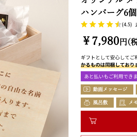
ハンバーグ6個
(4.5)
￥7,980
円(
ギフトとして安心してご
かるものは同梱しており
あと払いもご利用でき
動画メッセージ
風呂敷
メ