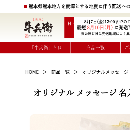
熊本県熊本地方を震源とする地震に伴う配送へ
8月7日(金)12:00まで
配送日
最短
8月10日(月)
に発送
※お届け日は発送地域により異
「牛兵衛」とは
商品一覧
ご
ハート型ひと口ステーキ
選べるお肉のe-GIFTカタログ
HOME
商品一覧
オリジナルメッセージ
オリジナル メッセージ 名