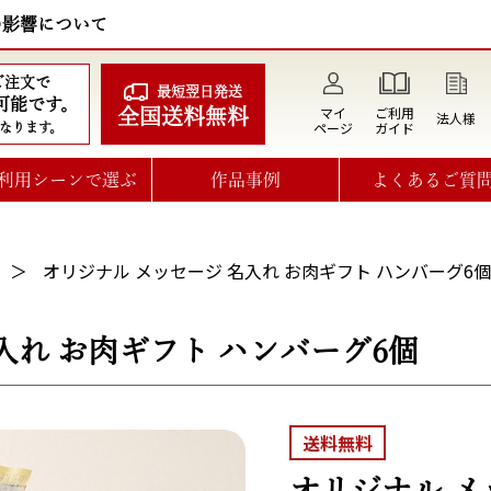
の影響について
のご注文で
最短翌日発送
可能です。
マイ
ご利用
全国送料無料
法人様
ページ
ガイド
なります。
利用シーンで選ぶ
作品事例
よくあるご質
オリジナル メッセージ 名入れ お肉ギフト ハンバーグ6個
入れ お肉ギフト ハンバーグ6個
送料無料
オリジナル メ