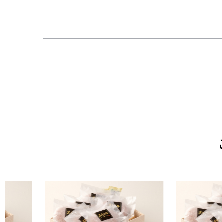
【ひとつひとつ手作り】
・牛兵衛のハンバーグは一つ一つ手作りで製造さ
つ一つ確認しながら丁寧に作られています。
【高級感溢れる木箱にて梱包】
・高級感溢れる牛兵衛オリジナルの木箱に風呂敷
ります。
■配送：クール冷凍便
■セット内容：黒毛和牛ハンバーグ160g×6個
【木箱サイズ】幅30.3cm × 奥行22.2cm × 高さ8.