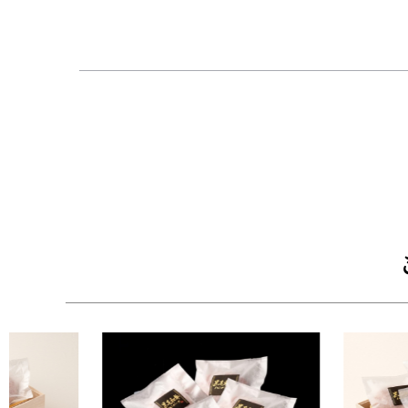
【ひとつひとつ手作り】
・牛兵衛のハンバーグは一つ一つ手作りで製造さ
つ一つ確認しながら丁寧に作られています。
【高級感溢れる木箱にて梱包】
・高級感溢れる牛兵衛オリジナルの木箱に風呂敷
ります。
■配送：クール冷凍便
■セット内容：黒毛和牛ハンバーグ160g×4個
【木箱サイズ】幅30.3cm × 奥行22.2cm × 高さ8.