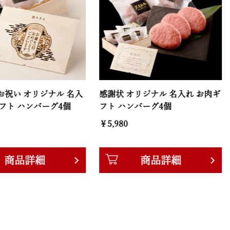
オリジナル 名入
感謝状 オリジナル 名入れ お肉ギ
創立・
ンバーグ4個
フト ハンバーグ4個
ル ハ
￥5,980
￥5,98
詳細
商品詳細