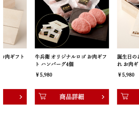
フト
牛兵衛 オリジナルロゴ お肉ギフ
誕生日のお祝い 
ト ハンバーグ4個
れ お肉ギフト ハ
￥5,980
￥5,980
商品詳細
商品