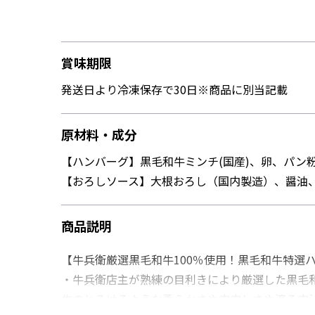
賞味期限
発送日より冷凍保存で30日※商品に別当記載
原材料・成分
【ハンバーグ】黒毛和牛ミンチ(国産)、卵、パン粉
【おろしソース】大根おろし（国内製造）、醤油
商品説明
【牛兵衛厳選黒毛和牛100％使用！黒毛和牛特選
・牛兵衛店主が熟練の目利きにより厳選した黒毛
牛のとろけるような柔らかさや肉肉しさや滴る肉