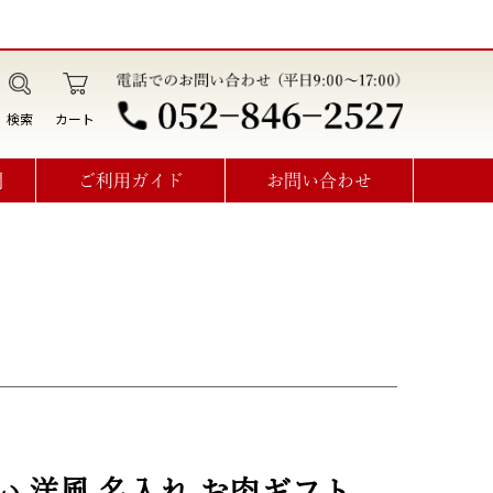
検索
カート
問
ご利用ガイド
お問い合わせ
データ作成・オプション利用方法
見積書･請求書･納品書･領収書
オーダーメイドお問い合わせ
い 洋風 名入れ お肉ギフト