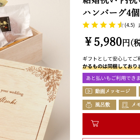
ハンバーグ4個
(4.5)
￥5,980
円(
ギフトとして安心してご
かるものは同梱しており
あと払いもご利用でき
動画メッセージ
風呂敷
メ