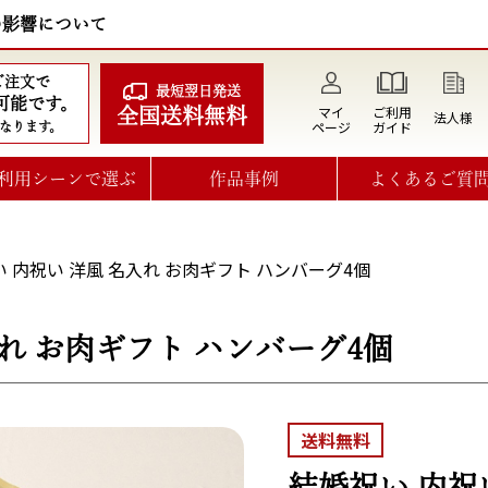
の影響について
のご注文で
最短翌日発送
可能です。
マイ
ご利用
全国送料無料
法人様
ページ
ガイド
なります。
利用シーンで選ぶ
作品事例
よくあるご質
 内祝い 洋風 名入れ お肉ギフト ハンバーグ4個
入れ お肉ギフト ハンバーグ4個
送料無料
結婚祝い 内祝