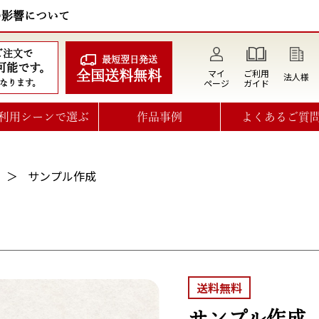
の影響について
のご注文で
最短翌日発送
可能です。
マイ
ご利用
全国送料無料
法人様
ページ
ガイド
なります。
利用シーンで選ぶ
作品事例
よくあるご質
サンプル作成
送料無料
サンプル作成