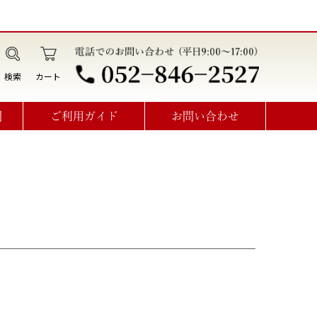
検索
カート
問
ご利用ガイド
お問い合わせ
データ作成・オプション利用方法
見積書･請求書･納品書･領収書
オーダーメイドお問い合わせ