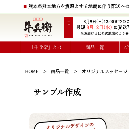
熊本県熊本地方を震源とする地震に伴う配送へ
8月9日(日)12:00まで
配送日
最短
8月12日(水)
に発送
※お届け日は発送地域により異
「牛兵衛」とは
商品一覧
ご
ハート型ひと口ステーキ
選べるお肉のe-GIFTカタログ
HOME
商品一覧
オリジナルメッセージ
サンプル作成