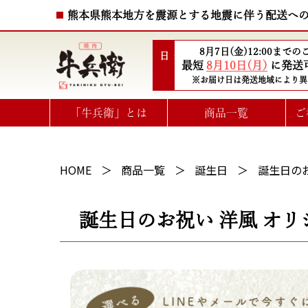
熊本県熊本地方を震源とする地震に伴う配送へ
8月7日(金)12:00まで
配送日
最短
8月10日(月)
に発送
※お届け日は発送地域により異
「牛兵衛」とは
商品一覧
ご
ハート型ひと口ステーキ
選べるお肉のe-GIFTカタログ
HOME
商品一覧
誕生日
誕生日のお
誕生日のお祝い 洋風 オリジ