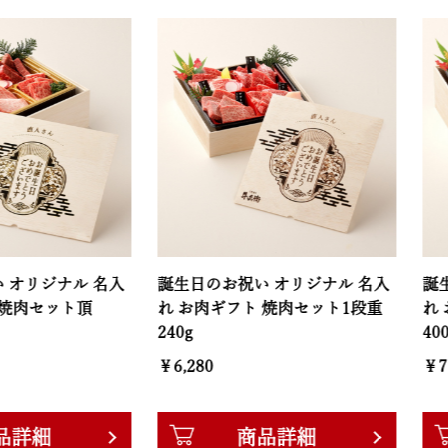
ナル 名入
誕生日のお祝い オリジナル 名入
誕生日のお
ット頂
れ お肉ギフト 焼肉セット1段重
れ お肉ギ
240g
400g
￥6,280
￥7,580
商品詳細