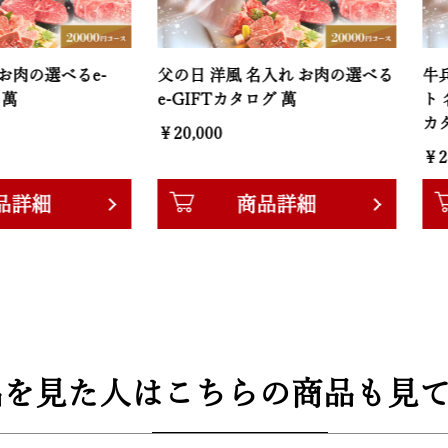
べるe-
父の日 洋風 名入れ お肉の選べる
牛兵衛 オ
e-GIFTカタログ 萬
ト 名入れ 
カタログ 
￥20,000
￥20,000
商品詳細
品を見た人はこちらの商品も見て