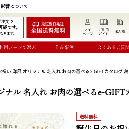
の影響について
のご注文で
最短翌日発送
可能です。
マイ
ご利用
全国送料無料
法人様
ページ
ガイド
なります。
利用シーンで選ぶ
作品事例
よくあるご質
祝い 洋風 オリジナル 名入れ お肉の選べるe-GIFTカタログ 萬
ナル 名入れ お肉の選べるe-GIFT
送料無料
誕生日のお祝い