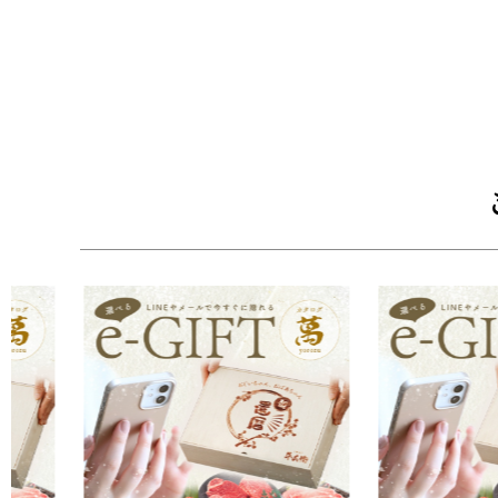
・5000円【彩】
黒毛和牛肩ロースすき焼き（200g）、黒毛和牛バラ
れ（500g）
・10000円【美】
黒毛和牛国産牛2段重焼肉（400g）＆黒毛和牛ハン
ーグ（160g×6個）、黒毛和牛サーロインステーキ
・20000円【萬】
黒毛和牛焼肉セット頂（400g）＆黒毛和牛ハンバー
和牛ヒレステーキ（140g×4枚）、黒毛和牛バラすき
■配送：お品物冷凍