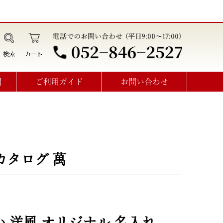
検索
カート
問
ご利用ガイド
お問い合わせ
データ作成・オプション利用方法
見積書･請求書･納品書･領収書
オーダーメイドお問い合わせ
カタログ 萬
 洋風 オリジナル 名入れ