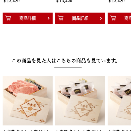
￥13,420
￥13,420
￥13,420
【木箱サイズ】幅30.3cm × 奥行22.2cm × 高さ8.3cm
商品詳細
商品詳細
商
この商品を見た人はこちらの商品も見ています。