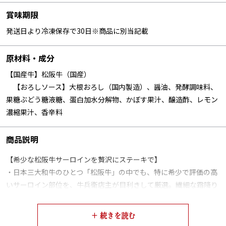
賞味期限
発送日より冷凍保存で30日※商品に別当記載
原材料・成分
【国産牛】松阪牛（国産）
【おろしソース】大根おろし（国内製造）、醤油、発酵調味料、
果糖ぶどう糖液糖、蛋白加水分解物、かぼす果汁、醸造酢、レモン
濃縮果汁、香辛料
商品説明
【希少な松阪牛サーロインを贅沢にステーキで】
・日本三大和牛のひとつ「松阪牛」の中でも、特に希少で評価の高
いサーロイン部位を、牛兵衛店主が目利きして厳選。繊細な霜降り
と、口どけの良い脂、芳醇な香りが特徴の松阪牛を、ステーキ用に
カットしてお届けします。焼き上げるだけで、極上の肉本来の旨み
が口いっぱいに広がります。