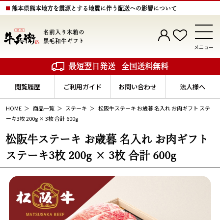
熊本県熊本地方を震源とする地震に伴う配送への影響について
名前入り木箱の
黒毛和牛ギフト
メニュー
最短翌日発送
全国送料無料
閲覧履歴
ご利用ガイド
お問い合わせ
法人様へ
HOME
商品一覧
ステーキ
松阪牛ステーキ お歳暮 名入れ お肉ギフト ステ
ーキ3枚 200g × 3枚 合計 600g
松阪牛ステーキ お歳暮 名入れ お肉ギフト
ステーキ3枚 200g × 3枚 合計 600g