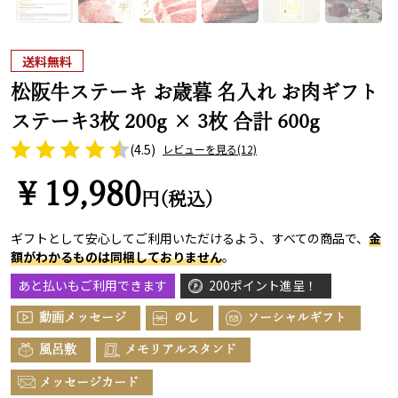
送料無料
松阪牛ステーキ お歳暮 名入れ お肉ギフト
ステーキ3枚 200g × 3枚 合計 600g
(4.5)
レビューを見る
(12)
￥19,980
円(税込)
ギフトとして安心してご利用いただけるよう、すべての商品で、
金
額がわかるものは同梱しておりません
。
あと払いもご利用できます
200ポイント進呈！
動画メッセージ
のし
ソーシャルギフト
風呂敷
メモリアルスタンド
メッセージカード