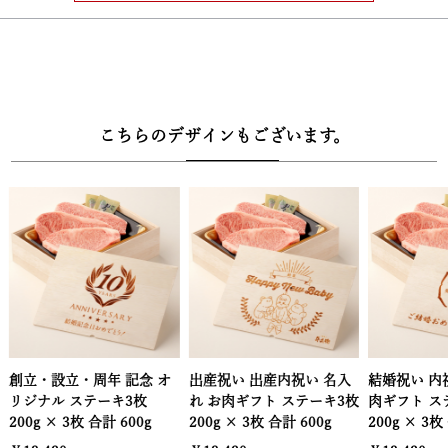
【松阪牛の旨みを引き立てる調味料もセット】
・お肉の味をより一層引き立てるために、さっぱりとしたおろしソ
ースと、店主こだわりのアンデス岩塩をご用意。さらに削り金付き
で、削りたての岩塩の香りと旨みをそのままお楽しみいただけま
こちらのデザインもございます。
す。シンプルながら素材の魅力を最大限に引き出すセットです。
【安心・信頼の品質規格証明付き】
・松阪牛は一頭一頭に個体識別番号が付与され、厳しい基準をクリ
アした証として品質規格証明番号を発行。ご購入いただいた全ての
セットに同封してお届けしますので、安心してお召し上がりいただ
けます。
【高級感あふれる木箱包装でお届け】
・牛兵衛オリジナルの重厚な木箱に、上質な風呂敷で丁寧に包み込
出産祝い 出産内祝い 名入
結婚祝い 内祝い 名入れ お
お歳暮 名入
んだ梱包スタイル。ご贈答用としても、ご自宅用の特別な一品とし
れ お肉ギフト ステーキ3枚
肉ギフト ステーキ3枚
ステーキ3枚 2
ても、高級感と特別感を演出いたします。贈る方の気持ちがしっか
200g × 3枚 合計 600g
200g × 3枚 合計 600g
合計 600g
り伝わる、格式あるギフトに最適です。