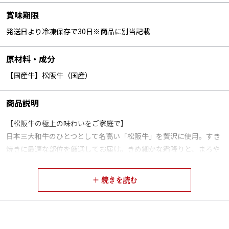
賞味期限
発送日より冷凍保存で30日※商品に別当記載
原材料・成分
【国産牛】松阪牛（国産）
商品説明
【松阪牛の極上の味わいをご家庭で】
日本三大和牛のひとつとして名高い「松阪牛」を贅沢に使用。すき
焼きに最適な部位を厳選してお届け。きめ細かな霜降りと、まろや
かで深みのある脂の旨みは、すき焼き・しゃぶしゃぶ・焼きしゃぶ
など、どの調理方法でも格別の美味しさを引き出します。牛兵衛店
主が長年の経験で厳選した松阪牛の、とろける食感と芳醇な香りを
ご堪能ください。
【ギフトにもご自宅用にも最適。専用レシピで簡単調理】