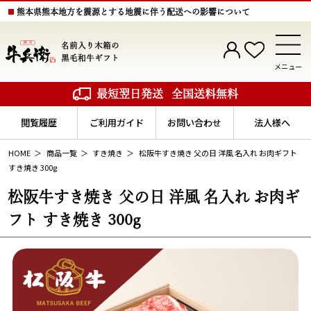
熊本県熊本地方を震源とする地震に伴う配送への影響について
名前入り木箱の
黒毛和牛ギフト
メニュー
最短翌日発送
全国送料無料
閲覧履歴
ご利用ガイド
お問い合わせ
法人様へ
HOME
商品一覧
すき焼き
松阪牛すき焼き 父の日 洋風 名入れ お肉ギフト
すき焼き 300g
松阪牛すき焼き 父の日 洋風 名入れ お肉ギ
フト すき焼き 300g