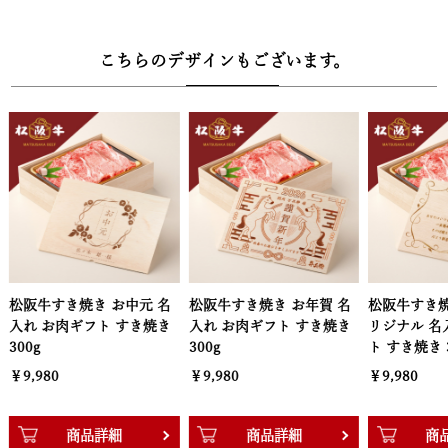
ご自宅に届いたら、同封のレシピ説明書や専用の調理動画に沿って
食材を入れるだけ。手間なく本格的な松阪牛すき焼きをお楽しみい
こちらのデザインもございます。
ただけます。
【風呂敷包みの高級木箱でお届け】
牛兵衛オリジナルの高級木箱に、風呂敷を巻いて丁寧に梱包。特別
な方への贈り物にも、自分へのご褒美にもふさわしい、上質感あふ
れる仕立てです。贈る人の心遣いが伝わる逸品として、多くのお客
様に選ばれています。
【木箱サイズ】幅30.3cm × 奥行22.2cm × 高さ8.3cm
松阪牛すき焼き お年賀 名
松阪牛すき焼き 感謝状 オ
松阪牛すき焼
入れ お肉ギフト すき焼き
リジナル 名入れ お肉ギフ
名入れ お肉
300g
ト すき焼き 300g
き 300g
￥9,980
￥9,980
￥9,980
商品詳細
商品詳細
商