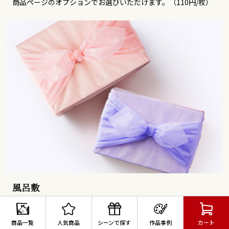
商品ページのオプションでお選びいただけます。（110円/枚）
風呂敷
身近な方へのプレゼントはもちろん、かしこまったシーンにも。
贈り先様への気持ちを想いに込めた風呂敷包みで、1つ1つ丁寧に
商品一覧
人気商品
シーンで探す
作品事例
カート
お包み致します。