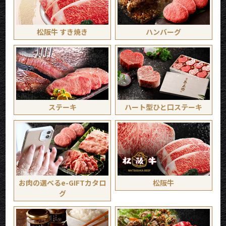
松阪牛 すき焼き
ハンバーグ
ステーキ
ハート型ひと口ステーキ
お肉の選べるe-GIFTカタロ
松阪牛
グ