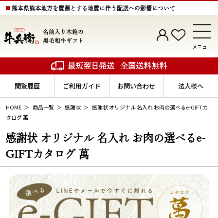
熊本県熊本地方を震源とする地震に伴う配送への影響について
名前入り木箱の
黒毛和牛ギフト
メニュー
最短翌日発送
全国送料無料
閲覧履歴
ご利用ガイド
お問い合わせ
法人様へ
HOME
商品一覧
感謝状
感謝状 オリジナル 名入れ お肉の選べるe-GIFTカ
タログ 萬
感謝状 オリジナル 名入れ お肉の選べるe-
GIFTカタログ 萬