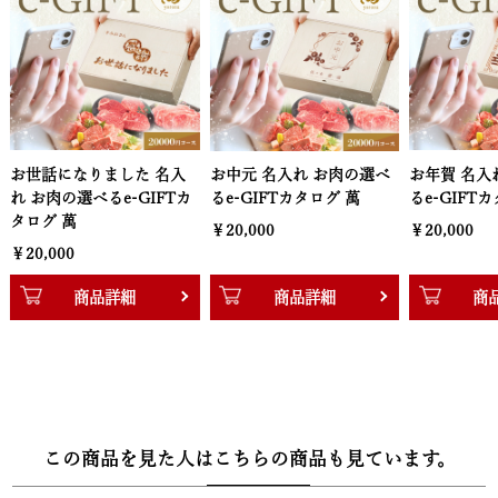
黒毛和牛国産牛2段重焼肉（400g）＆黒毛和牛ハンバーグ
（160g×2個）、黒毛和牛肩ロースすき焼き（400g）、黒毛和牛バ
ラすき焼き（600g）、黒毛和牛ハンバーグ（160g×6個）、黒毛和
牛サーロインステーキ（200g×2枚）
・20000円【萬】
 名入
お中元 名入れ お肉の選べ
お年賀 名入れ お肉の選べ
感謝
黒毛和牛焼肉セット頂（400g）＆黒毛和牛ハンバーグ（160g×4
IFTカ
るe-GIFTカタログ 萬
るe-GIFTカタログ 萬
お肉
個）、黒毛和牛肩ロースすき焼き肉（800g）、黒毛和牛サーロイン
ログ
￥20,000
￥20,000
ステーキ（200g×4枚）、黒毛和牛ヒレステーキ（140g×4枚）、
￥20
黒毛和牛バラすき焼き肉1,200g
商品詳細
商品詳細
■配送：お品物冷凍
この商品を見た人はこちらの商品も見ています。