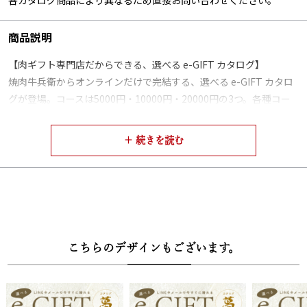
商品説明
【肉ギフト専門店だからできる、選べる e-GIFT カタログ】
焼肉牛兵衛からオンラインだけで完結する、選べる e-GIFT カタロ
グが登場。コースは5000円・10000円・20000円の3つ。各種コー
ス5品の中からお好きな商品をお選びいただけ、その内容は弊社で
特に人気の高い商品を選別しております。
【選べるお肉】
各コース、下記から１点お選びいただけます
・5000円【彩】
黒毛和牛肩ロースすき焼き（200g）、黒毛和牛バラすき焼き
こちらのデザインもございます。
（300g）、黒毛和牛国産牛1段重焼肉（240g）、黒毛和牛ハンバー
グ（160g×3個）、黒毛和牛小間切れ（500g）
・10000円【美】