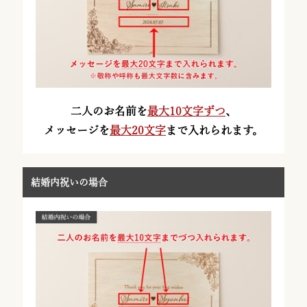
二人のお名前を
最大10文字ずつ
、
メッセージを
最大20文字
まで入れられます。
結婚内祝いの場合