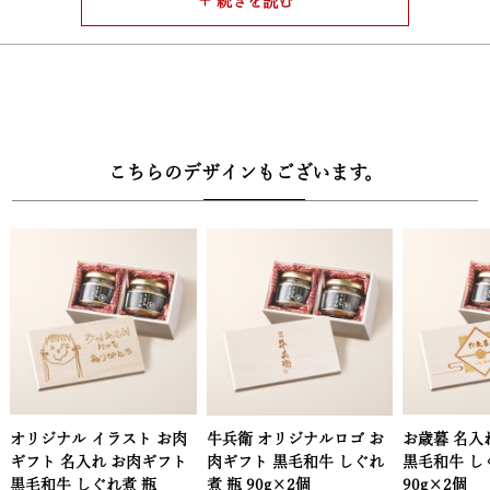
ださい。
■配送：常温
■セット内容：黒毛和牛しぐれ煮（90g×2瓶）
こちらのデザインもございます。
牛兵衛 オリジナルロゴ お
お歳暮 名入れ お肉ギフト
お世話になり
肉ギフト 黒毛和牛 しぐれ
黒毛和牛 しぐれ煮 瓶
れ お肉ギフ
煮 瓶 90g×2個
90g×2個
ぐれ煮 瓶 9