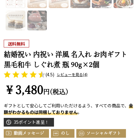
送料無料
結婚祝い 内祝い 洋風 名入れ お肉ギフト
黒毛和牛 しぐれ煮 瓶 90g×2個
(4.5)
レビューを見る
(4)
￥3,480
円(税込)
ギフトとして安心してご利用いただけるよう、すべての商品で、
金
額がわかるものは同梱しておりません
。
35ポイント進呈！
動画メッセージ
のし
ソーシャルギフト