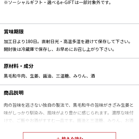
※ソーシャルギフト・選べるe-GIFTは一部対象外です。
賞味期限
加工日より180日。直射日光・高温多湿を避けて保存して下さい。
開封後は冷蔵庫で保存し、お早めにお召し上がり下さい。
原材料・成分
黒毛和牛肉、生姜、醤油、三温糖、みりん、酒
商品説明
肉の旨味を逃さない独自の製法で、黒毛和牛の旨味がきざみ生姜と
味がしっかり馴染み、風味がより豊かに感じられます。濃厚な味付
けで、ご飯やお酒がすすむ一品です。醤油と三温糖、みりん、お酒
を使用しており、化学調味料を使っていないので、お子様にも安
心。ご家庭のお料理で、いろいろなアレンジをお好みでお楽しみく