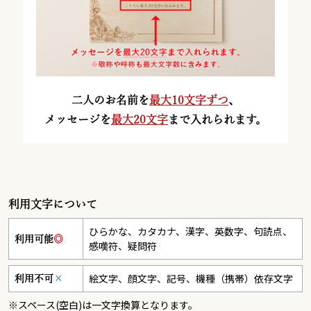
二人のお名前を
最大10文字ずつ
、
メッセージを
最大20文字
まで入れられます。
利用文字について
ひらかな、カタカナ、漢字、英数字、句読点、
利用可能
◎
感嘆符、疑問符
絵文字、顔文字、記号、機種（携帯）依存文字
利用不可
×
※スペース(空白)は一文字換算となります。