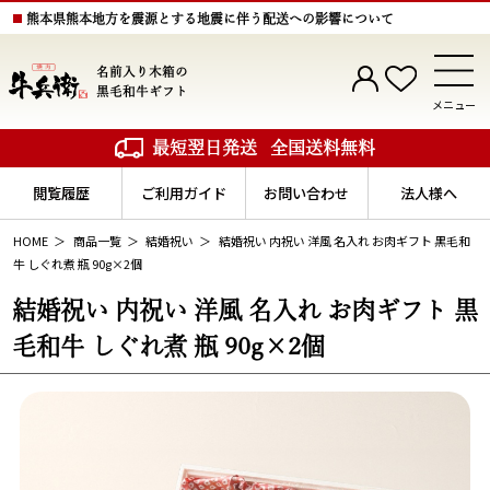
熊本県熊本地方を震源とする地震に伴う配送への影響について
名前入り木箱の
黒毛和牛ギフト
メニュー
最短翌日発送
全国送料無料
閲覧履歴
ご利用ガイド
お問い合わせ
法人様へ
HOME
商品一覧
結婚祝い
結婚祝い 内祝い 洋風 名入れ お肉ギフト 黒毛和
牛 しぐれ煮 瓶 90g×2個
結婚祝い 内祝い 洋風 名入れ お肉ギフト 黒
毛和牛 しぐれ煮 瓶 90g×2個