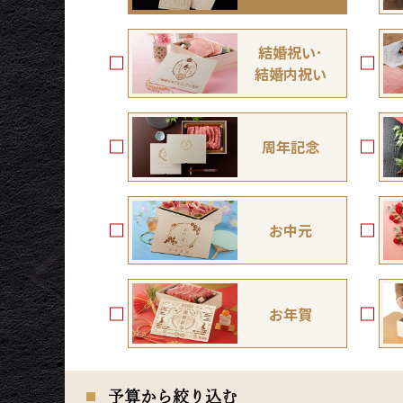
結婚祝い･
結婚内祝い
周年記念
お中元
お年賀
予算から絞り込む