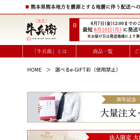
熊本県熊本地方を震源とする地震に伴う配送へ
8月7日(金)12:00まで
配送日
最短
8月10日(月)
に発送
※お届け日は発送地域により異
「牛兵衛」とは
商品一覧
ご
ハート型ひと口ステーキ
選べるお肉のe-GIFTカタログ
HOME
選べるe-GIFT彩（使用禁止）