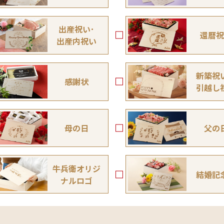
出産祝い･
還暦祝
出産内祝い
新築祝
感謝状
引越し
母の日
父の
牛兵衛オリジ
結婚記
ナルロゴ