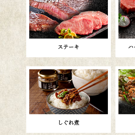
ステーキ
ハ
しぐれ煮