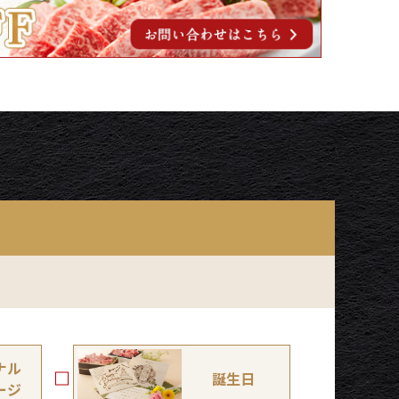
ナル
誕生日
ージ