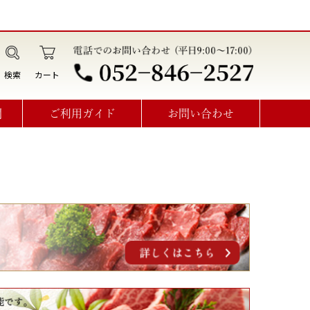
検索
カート
問
ご利用ガイド
お問い合わせ
データ作成・オプション利用方法
見積書･請求書･納品書･領収書
オーダーメイドお問い合わせ