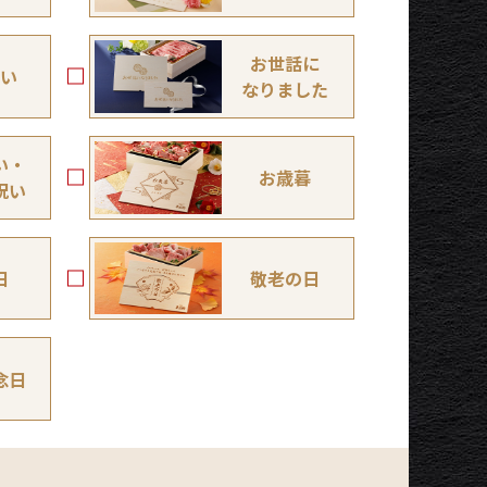
お世話に
い
なりました
い・
お歳暮
祝い
日
敬老の日
念日