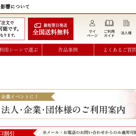
の影響について
のご注文で
最短翌日発送
可能です。
マイ
ご利用
全国送料無料
法人様
ページ
ガイド
なります。
利用シーンで選ぶ
作品事例
よくあるご質