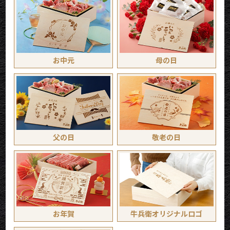
お中元
母の日
父の日
敬老の日
お年賀
牛兵衛オリジナルロゴ