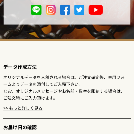
kei
ご購入いただいた商品：父の日 名入れ お肉ギフト 焼肉セッ
ト2段重 400g
お肉が魅力的だったので購入を決めました。
2025/06/17
えさと
データ作成方法
ご購入いただいた商品：父の日 名入れ お肉ギフト ハンバー
グ4個
オリジナルデータを入稿される場合は、ご注文確定後、専用フォ
ームよりデータを添付してご入稿下さい。
桐の箱がおしゃれでギフト感あっていい
なお、オリジナルメッセージやお名前・数字を彫刻する場合は、
ご注文時にご入力頂けます。
2025/06/17
>> もっと詳しく見る
まきまき
ご購入いただいた商品：父の日 名入れ お肉ギフト ハート型
お届け日の確認
ひと口ステーキ 約104g（約13g×8個）