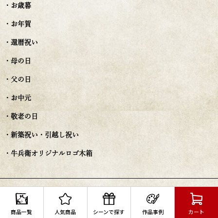
・お歳暮
・お年賀
・還暦祝い
・母の日
・父の日
・お中元
・敬老の日
・新築祝い・引越し祝い
・牛兵衛オリジナルロゴ木箱
ご利用ガイド
・ご利用ガイド一覧
商品一覧
人気商品
シーンで探す
作品事例
カート