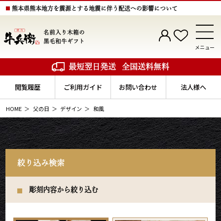
熊本県熊本地方を震源とする地震に伴う配送への影響について
名前入り木箱の
黒毛和牛ギフト
メニュー
最短翌日発送
全国送料無料
閲覧履歴
ご利用ガイド
お問い合わせ
法人様へ
HOME
父の日
デザイン
和風
絞り込み検索
彫刻内容から絞り込む