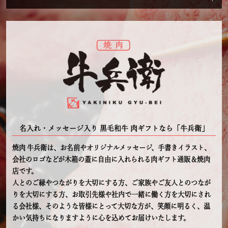
2025/06/15
杏桜
ご購入いただいた商品：父の日 名入れ お肉ギフト 焼肉セッ
ト2段重 400g
大変満足しました。
機会があればまた利用したいです。
2025/06/15
名入れ・メッセージ入り 黒毛和牛 肉ギフトなら「牛兵衛」
なっつん
焼肉 牛兵衛は、お名前やオリジナルメッセージ、手書きイラスト、
ご購入いただいた商品：父の日 名入れ お肉ギフト 焼肉セッ
会社のロゴなどが木箱の蓋に自由に入れられる肉ギフト通販＆焼肉
ト3段重 600g
店です。
人とのご縁やつながりを大切にする方、ご家族やご友人とのつなが
木箱の彫刻が良かったです。
りを大切にする方、お取引先様や社内で一緒に働く方を大切にされ
る会社様、そのような皆様にとって大切な方が、笑顔に明るく、温
2025/06/16
かい気持ちになりますように心を込めてお届けいたします。