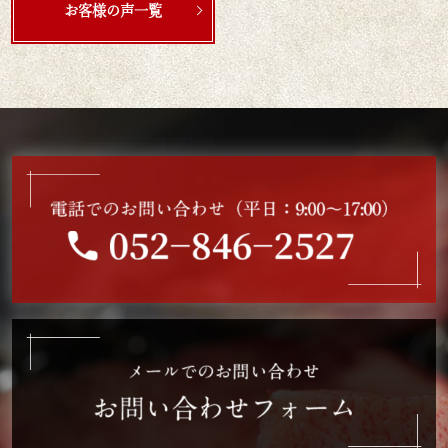
義父に大変喜んでいただけました。ありがとうございます。
お客様の声一覧
2026/06/23
りんご
ご購入いただいた商品：父の日 名入れ お肉ギフト ステーキ
3枚 200g × 3枚 合計 600g
お肉ととても美味しそうで、塩やおろしソースも付いていてす
ごく嬉しいです。
父もとても喜んでいたので、購入して良かったです。
2025/06/09
やの
ご購入いただいた商品：父の日 名入れ お肉ギフト ステーキ
2枚 200g × 2枚 合計 400g
ネットで見つけて購入しました。
価格帯が良かったです。