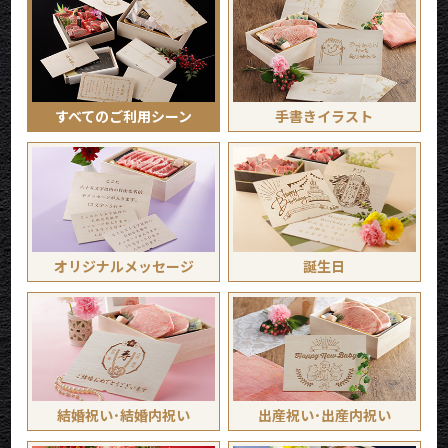
すべてのご利用シーン
手書き
イラスト
オリジナル
メッセージ
誕生日
結婚祝い･
結婚内祝い
出産祝い･
出産内祝い