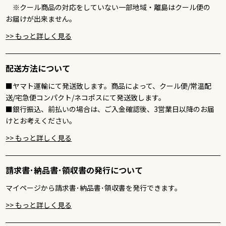
※クール商品の対応をしていない一部地域・離島はクール便の
2025/06/24
お届けが出来ません。
>> もっと詳しく見る
akari
ご購入いただいた商品：父の日 名入れ お肉ギフト 焼肉セッ
ト2段重 400g
配送方法について
とても喜んでくれた
■ヤマト運輸にて発送致します。商品によって、クール便/常温配
送/宅急便コンパクト/ネコポスにて発送致します。
2025/06/24
■銀行振込、前払いの場合は、ご入金確認後、3営業日以降のお届
けとお考えください。
か
>> もっと詳しく見る
ご購入いただいた商品：父の日 名入れ お肉ギフト ステーキ
3枚 200g × 3枚 合計 600g
請求書･納品書･領収書の発行について
とてもよかったです
マイページから請求書･納品書･領収書を発行できます。
>> もっと詳しく見る