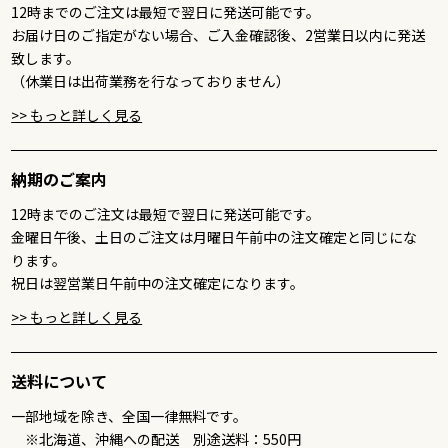
12時までのご注文は最短で翌日に発送可能です。
ハート型のステーキは初めて見ました！とてもかわいくて特別
お届け日のご指定がない場合、ご入金確認後、2営業日以内に発送
な日に送るのにぴったりだと思い即決しました。
致します。
（休業日は出荷業務を行なっておりません）
2025/06/19
>> もっと詳しく見る
ゆ
ご購入いただいた商品：父の日 名入れ お肉ギフト 焼肉セッ
納期のご案内
ト2段重 400g
12時までのご注文は最短で翌日に発送可能です。
お肉が魅力的で購入しました。
金曜日午後、土日のご注文は月曜日午前中の注文確定と同じにな
大変満足です！
ります。
祝日は翌営業日午前中の注文確定になります。
2025/06/24
>> もっと詳しく見る
な
ご購入いただいた商品：父の日 名入れ お肉ギフト 焼肉セッ
送料について
ト2段重 400g
一部地域を除き、全国一律無料です。
お肉が好きな父に贈りました。大変満足です。
※北海道、沖縄への配送 別途送料：550円