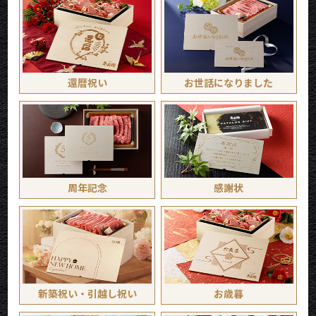
還暦祝い
お世話に
なりました
周年記念
感謝状
新築祝い・
引越し祝い
お歳暮