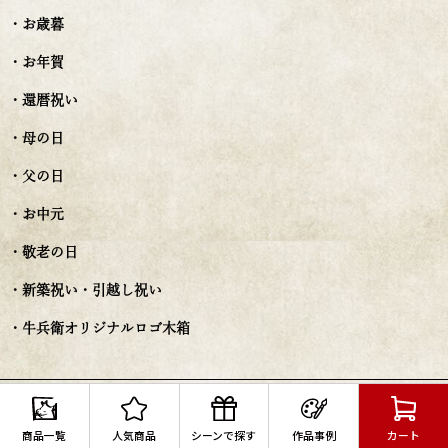
・お歳暮
・お年賀
・還暦祝い
・母の日
・父の日
・お中元
・敬老の日
・新築祝い・引越し祝い
・牛兵衛オリジナルロゴ木箱
ご利用ガイド
商品一覧
人気商品
シーンで探す
作品事例
カート
・ご利用ガイド一覧