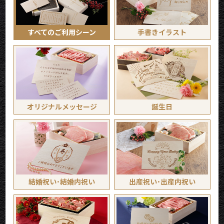
すべてのご利用シーン
手書き
イラスト
オリジナル
メッセージ
誕生日
結婚祝い･
結婚内祝い
出産祝い･
出産内祝い