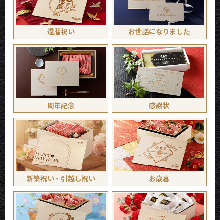
還暦祝い
お世話に
なりました
周年記念
感謝状
新築祝い・
引越し祝い
お歳暮