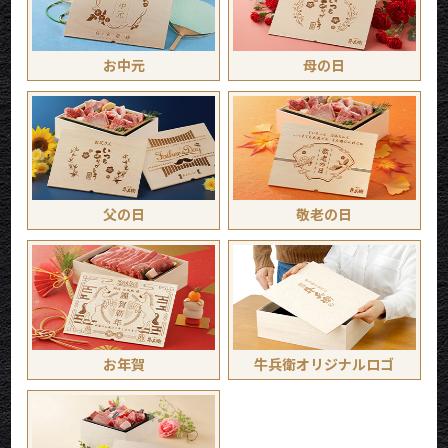
お中元
母の日
父の日
敬老の日
お年賀
牛兵衛オリジナルロゴ